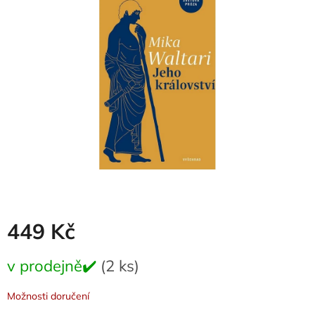
0,0
z
5
hvězdiček.
449 Kč
Měrná
v prodejně✔️
(2 ks)
cena:
Možnosti doručení