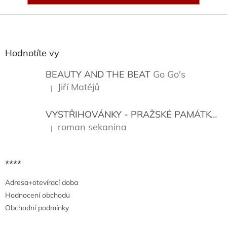
Z
á
p
a
Hodnotíte vy
t
í
BEAUTY AND THE BEAT
Go Go's
Jiří Matějů
|
Hodnocení produktu je 5 z 5 hvězdiček.
VYSTŘIHOVÁNKY - PRAŽSKÉ PAMÁTKY
K
roman sekanina
|
Hodnocení produktu je 5 z 5 hvězdiček.
****
Adresa+otevírací doba
Hodnocení obchodu
Obchodní podmínky