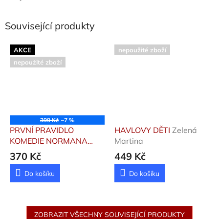
Související produkty
AKCE
nepoužité zboží
nepoužité zboží
399 Kč
–7 %
PRVNÍ PRAVIDLO
HAVLOVY DĚTI
Zelená
KOMEDIE NORMANA
Martina
FOREMANA
Jullietta
370 Kč
449 Kč
Herdenson
Do košíku
Do košíku
ZOBRAZIT VŠECHNY SOUVISEJÍCÍ PRODUKTY