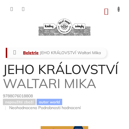
Přejít
na
NÁKU
obsah
KOŠÍK
Domů
Beletrie
JEHO KRÁLOVSTVÍ
Waltari Mika
JEHO KRÁLOVSTVÍ
WALTARI MIKA
9788076018808
nepoužité zboží
autor world
Průměrné
Neohodnoceno
Podrobnosti hodnocení
hodnocení
produktu
je