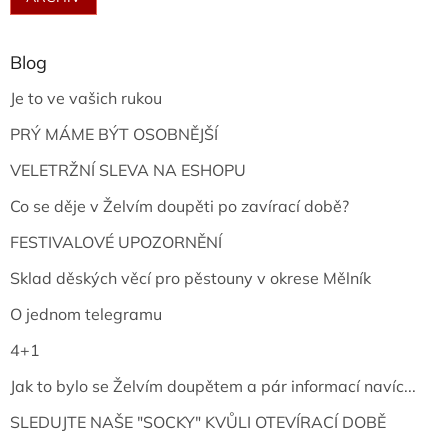
Blog
Je to ve vašich rukou
PRÝ MÁME BÝT OSOBNĚJŠÍ
VELETRŽNÍ SLEVA NA ESHOPU
Co se děje v Želvím doupěti po zavírací době?
FESTIVALOVÉ UPOZORNĚNÍ
Sklad děských věcí pro pěstouny v okrese Mělník
O jednom telegramu
4+1
Jak to bylo se Želvím doupětem a pár informací navíc...
SLEDUJTE NAŠE "SOCKY" KVŮLI OTEVÍRACÍ DOBĚ