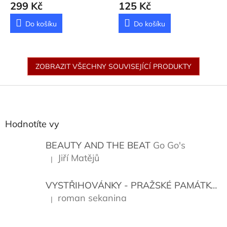
Anna
299 Kč
125 Kč
Do košíku
Do košíku
ZOBRAZIT VŠECHNY SOUVISEJÍCÍ PRODUKTY
Z
á
p
a
Hodnotíte vy
t
í
BEAUTY AND THE BEAT
Go Go's
Jiří Matějů
|
Hodnocení produktu je 5 z 5 hvězdiček.
VYSTŘIHOVÁNKY - PRAŽSKÉ PAMÁTKY
K
roman sekanina
|
Hodnocení produktu je 5 z 5 hvězdiček.