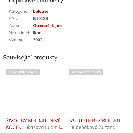
Doplňkové parametry
Kategorie
:
beletrie
EAN
:
B10123
Autor
:
Otčenášek Jan
Nakladatel
:
Ikar
Vydáno
:
2002
Související produkty
nepoužité zboží
nepoužité zboží
ŽIVOT BY MĚL MÍT DEVĚT
VSTUPTE BEZ KLEPÁNÍ
KOČEK
Lukášová Ludmila
Hubeňáková Zuzana