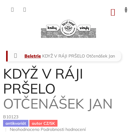
Přejít
na
NÁKU
obsah
KOŠÍK
Domů
Beletrie
KDYŽ V RÁJI PRŠELO
Otčenášek Jan
KDYŽ V RÁJI
PRŠELO
OTČENÁŠEK JAN
B10123
antikvariát
autor CZ/SK
Průměrné
Neohodnoceno
Podrobnosti hodnocení
hodnocení