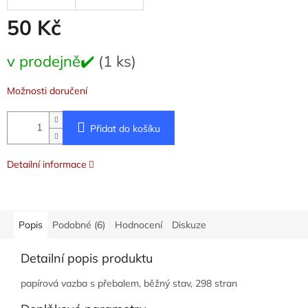
50 Kč
Měrná
v prodejně✔️
(1 ks)
cena:
Možnosti doručení
Přidat do košíku
Detailní informace
Popis
Podobné (6)
Hodnocení
Diskuze
Detailní popis produktu
papírová vazba s přebalem, běžný stav, 298 stran