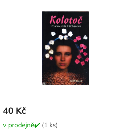
produktu
je
0,0
z
5
hvězdiček.
40 Kč
Měrná
v prodejně✔️
(1 ks)
cena: