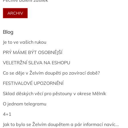
Pečlivé balení zásilek
ARCHIV
Blog
Je to ve vašich rukou
PRÝ MÁME BÝT OSOBNĚJŠÍ
VELETRŽNÍ SLEVA NA ESHOPU
Co se děje v Želvím doupěti po zavírací době?
FESTIVALOVÉ UPOZORNĚNÍ
Sklad děských věcí pro pěstouny v okrese Mělník
O jednom telegramu
4+1
Jak to bylo se Želvím doupětem a pár informací navíc...