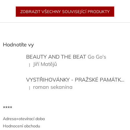
ZOBRAZIT VŠECHNY SOUVISEJÍCÍ PRODUKTY
Z
á
p
a
Hodnotíte vy
t
í
BEAUTY AND THE BEAT
Go Go's
Jiří Matějů
|
Hodnocení produktu je 5 z 5 hvězdiček.
VYSTŘIHOVÁNKY - PRAŽSKÉ PAMÁTKY
K
roman sekanina
|
Hodnocení produktu je 5 z 5 hvězdiček.
****
Adresa+otevírací doba
Hodnocení obchodu