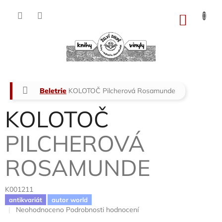
Přejít
na
NÁKU
obsah
KOŠÍK
Domů
Beletrie
KOLOTOČ
Pilcherová Rosamunde
KOLOTOČ
PILCHEROVÁ
ROSAMUNDE
K001211
antikvariát
autor world
Průměrné
Neohodnoceno
Podrobnosti hodnocení
hodnocení