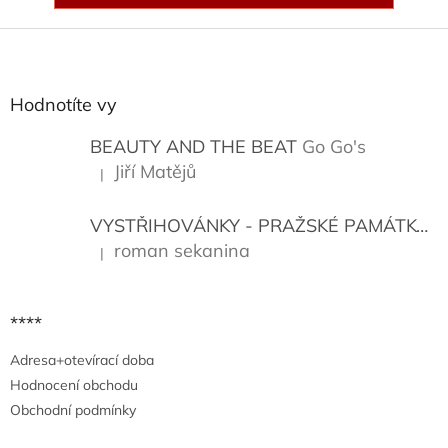
Z
á
p
a
Hodnotíte vy
t
í
BEAUTY AND THE BEAT
Go Go's
Jiří Matějů
|
Hodnocení produktu je 5 z 5 hvězdiček.
VYSTŘIHOVÁNKY - PRAŽSKÉ PAMÁTKY
K
roman sekanina
|
Hodnocení produktu je 5 z 5 hvězdiček.
****
Adresa+otevírací doba
Hodnocení obchodu
Obchodní podmínky