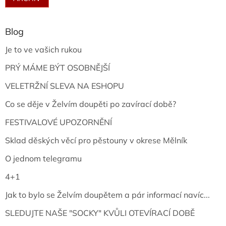
Blog
Je to ve vašich rukou
PRÝ MÁME BÝT OSOBNĚJŠÍ
VELETRŽNÍ SLEVA NA ESHOPU
Co se děje v Želvím doupěti po zavírací době?
FESTIVALOVÉ UPOZORNĚNÍ
Sklad děských věcí pro pěstouny v okrese Mělník
O jednom telegramu
4+1
Jak to bylo se Želvím doupětem a pár informací navíc...
SLEDUJTE NAŠE "SOCKY" KVŮLI OTEVÍRACÍ DOBĚ