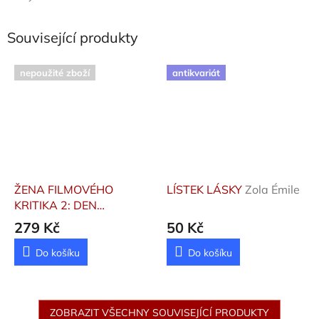
Související produkty
nepoužité zboží
antikvariát
ŽENA FILMOVÉHO
LÍSTEK LÁSKY
Zola Émile
KRITIKA 2: DEN
ZÚČTOVÁNÍ
neuveden
279 Kč
50 Kč
Do košíku
Do košíku
ZOBRAZIT VŠECHNY SOUVISEJÍCÍ PRODUKTY