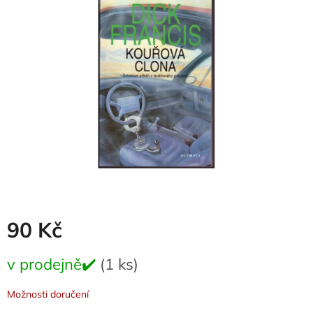
0,0
z
5
hvězdiček.
90 Kč
Měrná
v prodejně✔️
(1 ks)
cena:
Možnosti doručení