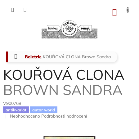
Přejít
na
NÁKU
obsah
KOŠÍK
Domů
Beletrie
KOUŘOVÁ CLONA
Brown Sandra
KOUŘOVÁ CLONA
BROWN SANDRA
V900768
antikvariát
autor world
Průměrné
Neohodnoceno
Podrobnosti hodnocení
hodnocení
produktu
je