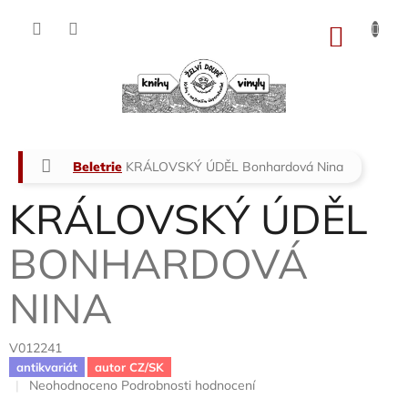
Přejít
na
NÁKU
obsah
KOŠÍK
Domů
Beletrie
KRÁLOVSKÝ ÚDĚL
Bonhardová Nina
KRÁLOVSKÝ ÚDĚL
BONHARDOVÁ
NINA
V012241
antikvariát
autor CZ/SK
Průměrné
Neohodnoceno
Podrobnosti hodnocení
hodnocení