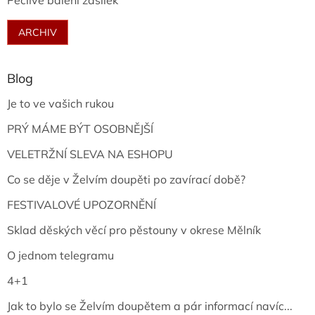
Pečlivé balení zásilek
ARCHIV
Blog
Je to ve vašich rukou
PRÝ MÁME BÝT OSOBNĚJŠÍ
VELETRŽNÍ SLEVA NA ESHOPU
Co se děje v Želvím doupěti po zavírací době?
FESTIVALOVÉ UPOZORNĚNÍ
Sklad děských věcí pro pěstouny v okrese Mělník
O jednom telegramu
4+1
Jak to bylo se Želvím doupětem a pár informací navíc...