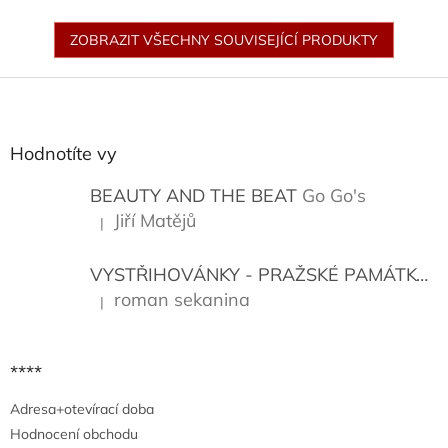
ZOBRAZIT VŠECHNY SOUVISEJÍCÍ PRODUKTY
Z
á
p
a
Hodnotíte vy
t
í
BEAUTY AND THE BEAT
Go Go's
Jiří Matějů
|
Hodnocení produktu je 5 z 5 hvězdiček.
VYSTŘIHOVÁNKY - PRAŽSKÉ PAMÁTKY
K
roman sekanina
|
Hodnocení produktu je 5 z 5 hvězdiček.
****
Adresa+otevírací doba
Hodnocení obchodu