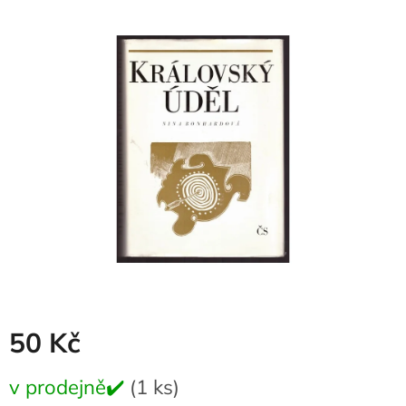
produktu
je
0,0
z
5
hvězdiček.
50 Kč
Měrná
v prodejně✔️
(1 ks)
cena: