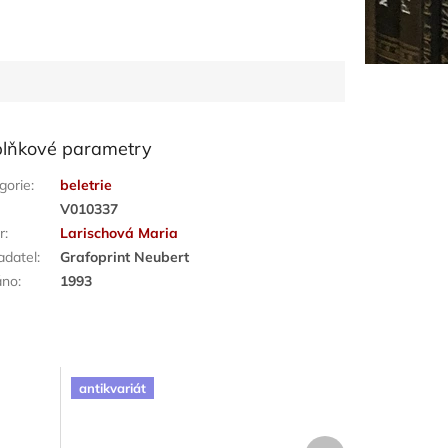
lňkové parametry
gorie
:
beletrie
:
V010337
r
:
Larischová Maria
adatel
:
Grafoprint Neubert
áno
:
1993
antikvariát
Další