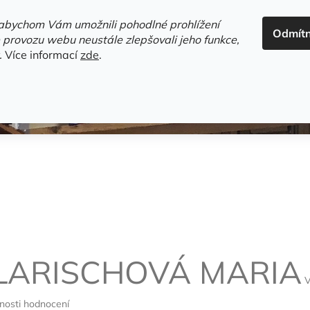
ADRESA+OTEVÍRACÍ DOBA
HODNOCENÍ OBCHODU
OBC
abychom Vám umožnili pohodlné prohlížení
Odmít
HLEDAT
 provozu webu neustále zlepšovali jeho funkce,
.
Více informací
zde
.
estsellery
Gramodesky
Detektivky
Knihy o Mělníku a 
LARISCHOVÁ MARIA
nosti hodnocení