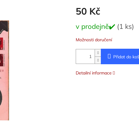
50 Kč
Měrná
v prodejně✔️
(1 ks)
cena:
Možnosti doručení
Přidat do koš
Detailní informace