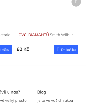
produkt
ctoria
LOVCI DIAMANTŮ
Smith Wilbur
60 Kč
košíku
Do košíku
ávě u nás?
Blog
vě velký prostor
Je to ve vašich rukou