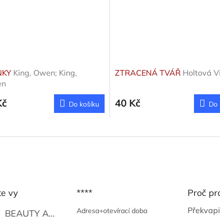
NKY
King, Owen; King,
ZTRACENÁ TVÁŘ
Holtová Vi
en
Kč
40 Kč
Do košíku
Do 
te vy
****
Proč pr
Překvapi
Adresa+otevírací doba
BEAUTY AND THE BEAT
Go Go's