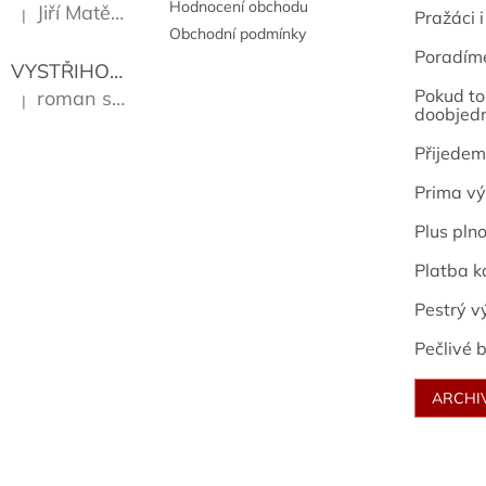
Hodnocení obchodu
Jiří Matějů
|
Pražáci i
Hodnocení produktu je 5 z 5 hvězdiček.
Obchodní podmínky
Poradím
VYSTŘIHOVÁNKY - PRAŽSKÉ PAMÁTKY
Kropáček J
Pokud to 
roman sekanina
|
Hodnocení produktu je 5 z 5 hvězdiček.
doobjed
Přijedem
Prima vý
Plus pln
Platba k
Pestrý v
Pečlivé b
ARCHI