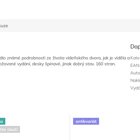
kuze
Dop
lo známé podrobnosti ze života vídeňského dvora, jak je viděla a
Kate
žované vydání, desky špinavé, jinak dobrý stav, 160 stran.
EAN
Auto
Nakl
Vyd
ka
antikvariát
ité zboží