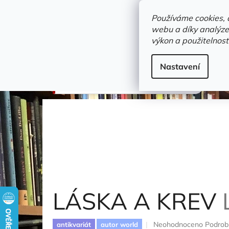
Přejít
objednavka@zelvi-doupe.cz
na
Používáme cookies, 
obsah
webu a díky analýze
Domů
výkon a použitelnost
Adresa+otevírací doba
Novinky
Trvalky a b
Beletrie
Nastavení
LÁSKA A KREV
Larischová Maria
LÁSKA A KREV
Průměrné
Neohodnoceno
Podrob
antikvariát
autor world