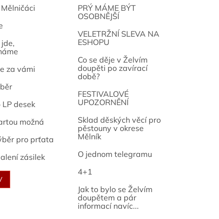
 Mělničáci
PRÝ MÁME BÝT
OSOBNĚJŠÍ
e
osef
VELETRŽNÍ SLEVA NA
ESHOPU
jde,
náme
Co se děje v Želvím
doupěti po zavírací
e za vámi
době?
běr
FESTIVALOVÉ
UPOZORNĚNÍ
o LP desek
Sklad děských věcí pro
artou možná
pěstouny v okrese
Mělník
ýběr pro prťata
O jednom telegramu
alení zásilek
4+1
V
Jak to bylo se Želvím
doupětem a pár
informací navíc...