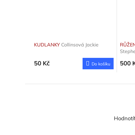
KUDLANKY
Collinsová Jackie
RŮŽE
Steph
50 Kč
500 
Do košíku
Z
á
p
a
t
Hodnotí
í