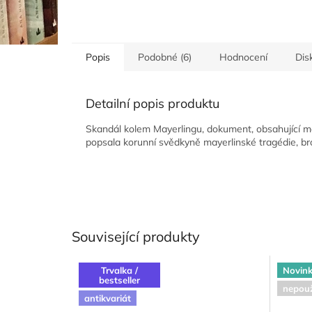
Popis
Podobné (6)
Hodnocení
Dis
Detailní popis produktu
Skandál kolem Mayerlingu, dokument, obsahující má
popsala korunní svědkyně mayerlinské tragédie, bro
Související produkty
Trvalka /
Novin
bestseller
nepouž
antikvariát