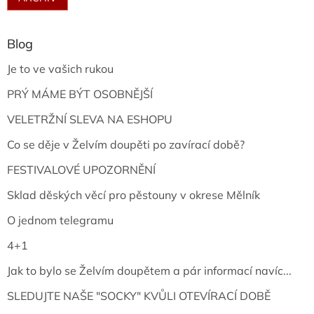
Blog
Je to ve vašich rukou
PRÝ MÁME BÝT OSOBNĚJŠÍ
VELETRŽNÍ SLEVA NA ESHOPU
Co se děje v Želvím doupěti po zavírací době?
FESTIVALOVÉ UPOZORNĚNÍ
Sklad děských věcí pro pěstouny v okrese Mělník
O jednom telegramu
4+1
Jak to bylo se Želvím doupětem a pár informací navíc...
SLEDUJTE NAŠE "SOCKY" KVŮLI OTEVÍRACÍ DOBĚ