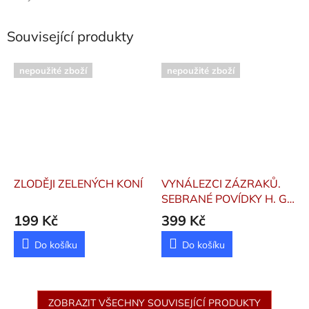
Související produkty
nepoužité zboží
nepoužité zboží
ZLODĚJI ZELENÝCH KONÍ
VYNÁLEZCI ZÁZRAKŮ.
SEBRANÉ POVÍDKY H. G.
WELLSE. SVAZEK I
Wells
199 Kč
399 Kč
Herbert George
Do košíku
Do košíku
ZOBRAZIT VŠECHNY SOUVISEJÍCÍ PRODUKTY