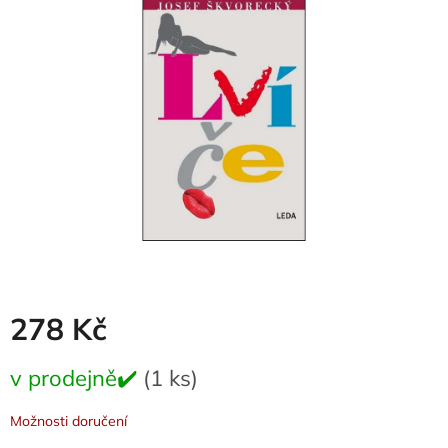
0,0
z
5
hvězdiček.
278 Kč
Měrná
v prodejně✔️
(1 ks)
cena:
Možnosti doručení