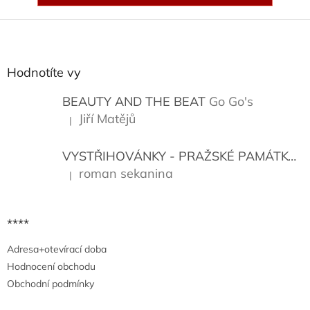
Z
á
p
a
Hodnotíte vy
t
í
BEAUTY AND THE BEAT
Go Go's
Jiří Matějů
|
Hodnocení produktu je 5 z 5 hvězdiček.
VYSTŘIHOVÁNKY - PRAŽSKÉ PAMÁTKY
K
roman sekanina
|
Hodnocení produktu je 5 z 5 hvězdiček.
****
Adresa+otevírací doba
Hodnocení obchodu
Obchodní podmínky