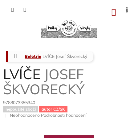
Přejít
na
NÁKU
obsah
KOŠÍK
Domů
Beletrie
LVÍČE
Josef Škvorecký
LVÍČE
JOSEF
ŠKVORECKÝ
9788073355340
nepoužité zboží
autor CZ/SK
Průměrné
Neohodnoceno
Podrobnosti hodnocení
hodnocení
produktu
je