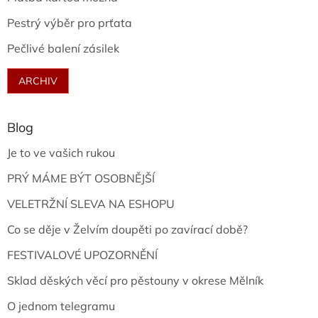
Pestrý výběr pro prťata
Pečlivé balení zásilek
ARCHIV
Blog
Je to ve vašich rukou
PRÝ MÁME BÝT OSOBNĚJŠÍ
VELETRŽNÍ SLEVA NA ESHOPU
Co se děje v Želvím doupěti po zavírací době?
FESTIVALOVÉ UPOZORNĚNÍ
Sklad děských věcí pro pěstouny v okrese Mělník
O jednom telegramu