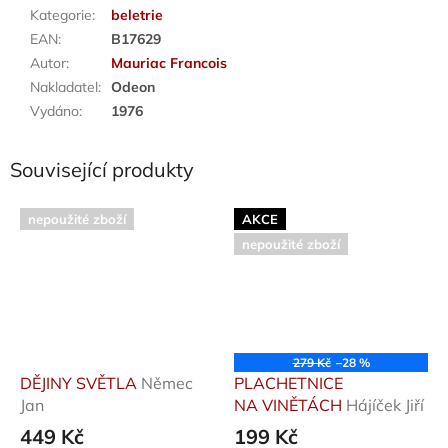
Kategorie
:
beletrie
EAN
:
B17629
Autor
:
Mauriac Francois
Nakladatel
:
Odeon
Vydáno
:
1976
Související produkty
nepoužité zboží
AKCE
nepoužité zboží
279 Kč
–28 %
DĚJINY SVĚTLA
Němec
PLACHETNICE
Jan
NA VINĚTÁCH
Hájíček Jiří
449 Kč
199 Kč