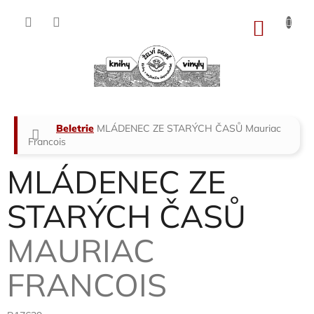
Přejít
na
NÁKU
obsah
KOŠÍK
Domů
Beletrie
MLÁDENEC ZE STARÝCH ČASŮ
Mauriac
Francois
MLÁDENEC ZE
STARÝCH ČASŮ
MAURIAC
FRANCOIS