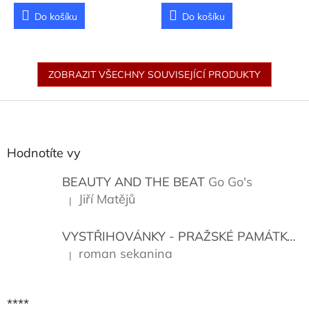
Do košíku
Do košíku
ZOBRAZIT VŠECHNY SOUVISEJÍCÍ PRODUKTY
Z
á
p
a
Hodnotíte vy
t
í
BEAUTY AND THE BEAT
Go Go's
Jiří Matějů
|
Hodnocení produktu je 5 z 5 hvězdiček.
VYSTŘIHOVÁNKY - PRAŽSKÉ PAMÁTKY
K
roman sekanina
|
Hodnocení produktu je 5 z 5 hvězdiček.
****