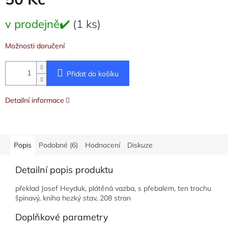
Měrná
v prodejně✔️
(1 ks)
cena:
Možnosti doručení
Přidat do košíku
Detailní informace
Popis
Podobné (6)
Hodnocení
Diskuze
Detailní popis produktu
překlad Josef Heyduk, plátěná vazba, s přebalem, ten trochu
špinavý, kniha hezký stav, 208 stran
Doplňkové parametry