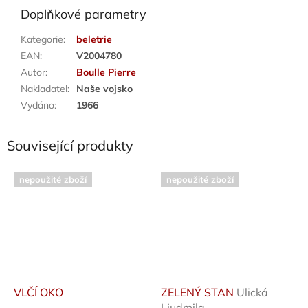
Doplňkové parametry
Kategorie
:
beletrie
EAN
:
V2004780
Autor
:
Boulle Pierre
Nakladatel
:
Naše vojsko
Vydáno
:
1966
Související produkty
nepoužité zboží
nepoužité zboží
VLČÍ OKO
ZELENÝ STAN
Ulická
Ljudmila