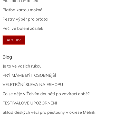
Plus plno LP desek
Platba kartou možná
Pestrý výběr pro prťata
Pečlivé balení zásilek
ARCHIV
Blog
Je to ve vašich rukou
PRÝ MÁME BÝT OSOBNĚJŠÍ
VELETRŽNÍ SLEVA NA ESHOPU
Co se děje v Želvím doupěti po zavírací době?
FESTIVALOVÉ UPOZORNĚNÍ
Sklad děských věcí pro pěstouny v okrese Mělník