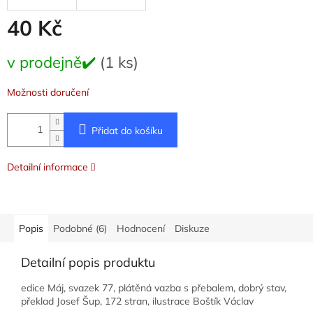
40 Kč
Měrná
v prodejně✔️
(1 ks)
cena:
Možnosti doručení
Přidat do košíku
Detailní informace
Popis
Podobné (6)
Hodnocení
Diskuze
Detailní popis produktu
edice Máj, svazek 77, plátěná vazba s přebalem, dobrý stav,
překlad Josef Šup, 172 stran, ilustrace Boštík Václav