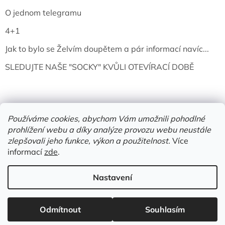
O jednom telegramu
4+1
Jak to bylo se Želvím doupětem a pár informací navíc...
SLEDUJTE NAŠE "SOCKY" KVŮLI OTEVÍRACÍ DOBĚ
Používáme cookies, abychom Vám umožnili pohodlné
prohlížení webu a díky analýze provozu webu neustále
zlepšovali jeho funkce, výkon a použitelnost.
Více
informací
zde
.
Vytvořil Shoptet
Nastavení
Copyright 2026
Želví doupě | knihy & vinyly | Mělník
. Všechna
Odmítnout
Souhlasím
práva vyhrazena.
Upravit nastavení cookies