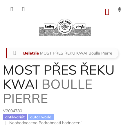
Přejít
na
NÁKU
obsah
KOŠÍK
Domů
Beletrie
MOST PŘES ŘEKU KWAI
Boulle Pierre
MOST PŘES ŘEKU
KWAI
BOULLE
PIERRE
V2004780
antikvariát
autor world
Průměrné
Neohodnoceno
Podrobnosti hodnocení
hodnocení