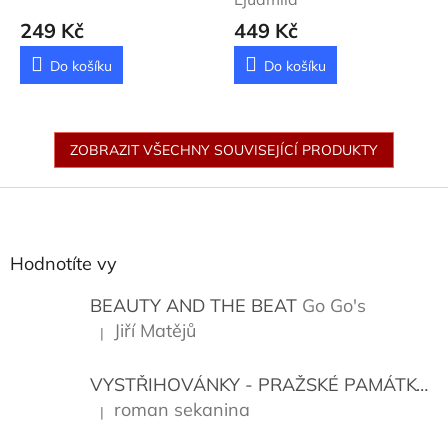
249 Kč
449 Kč
Do košíku
Do košíku
ZOBRAZIT VŠECHNY SOUVISEJÍCÍ PRODUKTY
Z
á
p
a
Hodnotíte vy
t
í
BEAUTY AND THE BEAT
Go Go's
Jiří Matějů
|
Hodnocení produktu je 5 z 5 hvězdiček.
VYSTŘIHOVÁNKY - PRAŽSKÉ PAMÁTKY
K
roman sekanina
|
Hodnocení produktu je 5 z 5 hvězdiček.