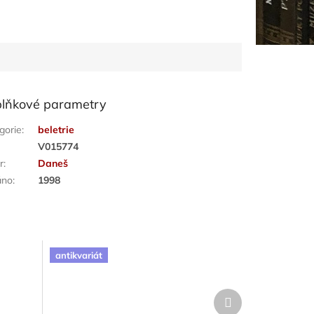
lňkové parametry
gorie
:
beletrie
:
V015774
r
:
Daneš
áno
:
1998
antikvariát
Další
produkt