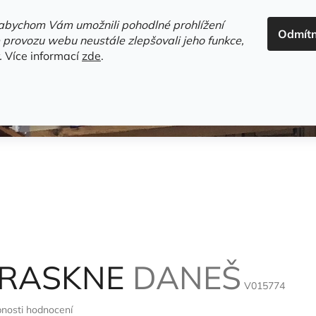
ADRESA+OTEVÍRACÍ DOBA
HODNOCENÍ OBCHODU
OBC
abychom Vám umožnili pohodlné prohlížení
Odmít
HLEDAT
 provozu webu neustále zlepšovali jeho funkce,
.
Více informací
zde
.
estsellery
Gramodesky
Detektivky
Knihy o Mělníku a 
PRASKNE
DANEŠ
V015774
nosti hodnocení