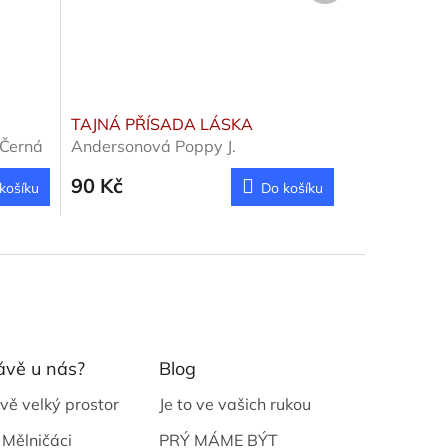
TAJNÁ PŘÍSADA LÁSKA
Černá
Andersonová Poppy J.
90 Kč
košíku
Do košíku
ávě u nás?
Blog
vě velký prostor
Je to ve vašich rukou
 Mělničáci
PRÝ MÁME BÝT