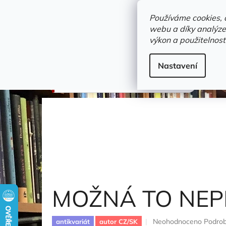
Přejít
objednavka@zelvi-doupe.cz
na
Používáme cookies, 
obsah
webu a díky analýze
Domů
výkon a použitelnost
Adresa+otevírací doba
Novinky
Trvalky a b
Beletrie
Nastavení
MOŽNÁ TO NEPRASKNE
Daneš
MOŽNÁ TO NE
Průměrné
Neohodnoceno
Podrob
antikvariát
autor CZ/SK