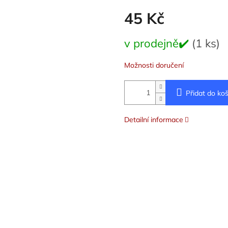
45 Kč
Měrná
v prodejně✔️
(1 ks)
cena:
Možnosti doručení
Přidat do koš
Detailní informace