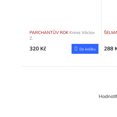
PARCHANTŮV ROK
Knina Václav
ŠELM
Z.
320 Kč
288 
Do košíku
Z
á
p
a
t
Hodnotí
í