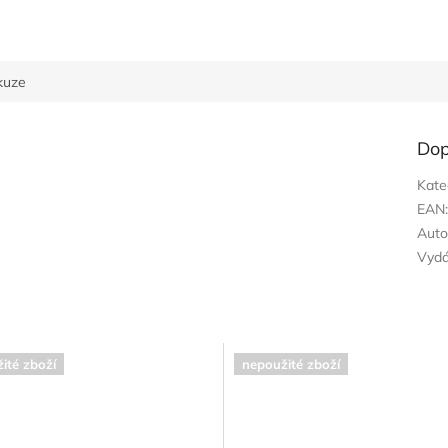
kuze
Dop
Kate
EAN
Auto
Vyd
ité zboží
nepoužité zboží