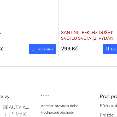
A
SANTINI - PEKLEM DUŠE K
SVĚTLU SVĚTA (2. VYDÁNÍ)
Kč
299 Kč
Do košíku
Do 
te vy
****
Proč pr
Překvapi
Adresa+otevírací doba
BEAUTY AND THE BEAT
Go Go's
Hodnocení obchodu
Jiří Matějů
|
Pražáci i
Hodnocení produktu je 5 z 5 hvězdiček.