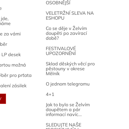
OSOBNĚJŠÍ
e
osef
VELETRŽNÍ SLEVA NA
ESHOPU
jde,
náme
Co se děje v Želvím
doupěti po zavírací
e za vámi
době?
běr
FESTIVALOVÉ
UPOZORNĚNÍ
o LP desek
Sklad děských věcí pro
artou možná
pěstouny v okrese
Mělník
ýběr pro prťata
O jednom telegramu
alení zásilek
4+1
V
Jak to bylo se Želvím
doupětem a pár
informací navíc...
SLEDUJTE NAŠE