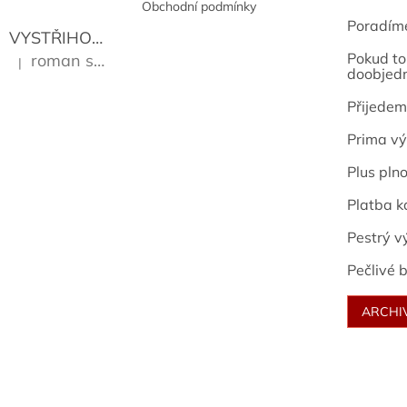
Obchodní podmínky
Poradím
VYSTŘIHOVÁNKY - PRAŽSKÉ PAMÁTKY
Kropáček J
Pokud to 
roman sekanina
|
Hodnocení produktu je 5 z 5 hvězdiček.
doobjed
Přijedem
Prima vý
Plus pln
Platba k
Pestrý v
Pečlivé b
ARCHI