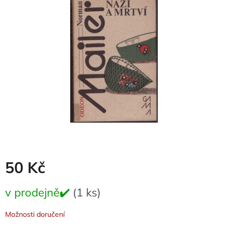
0,0
z
5
hvězdiček.
50 Kč
Měrná
v prodejně✔️
(1 ks)
cena:
Možnosti doručení