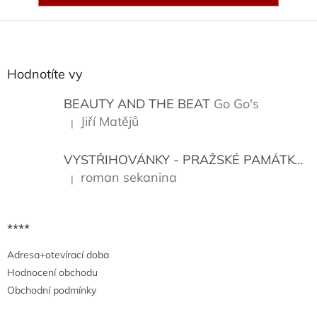
Z
á
p
a
Hodnotíte vy
t
í
BEAUTY AND THE BEAT
Go Go's
Jiří Matějů
|
Hodnocení produktu je 5 z 5 hvězdiček.
VYSTŘIHOVÁNKY - PRAŽSKÉ PAMÁTKY
K
roman sekanina
|
Hodnocení produktu je 5 z 5 hvězdiček.
****
Adresa+otevírací doba
Hodnocení obchodu
Obchodní podmínky