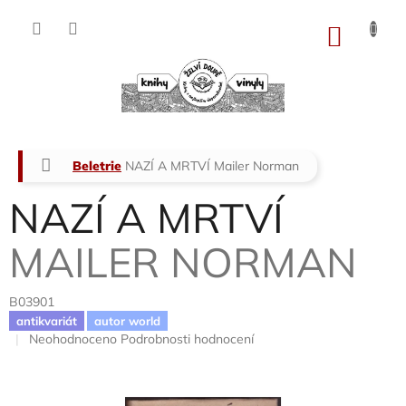
Přejít
na
NÁKU
obsah
KOŠÍK
Domů
Beletrie
NAZÍ A MRTVÍ
Mailer Norman
NAZÍ A MRTVÍ
MAILER NORMAN
B03901
antikvariát
autor world
Průměrné
Neohodnoceno
Podrobnosti hodnocení
hodnocení
produktu
je