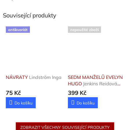
Související produkty
antikvariát
nepoužité zboží
NÁVRATY
Lindström Inga
SEDM MANŽELŮ EVELYN
HUGO
Jenkins Reidová
Taylor
75 Kč
399 Kč
Do košíku
Do košíku
ZOBRAZIT VŠECHNY SOUVISEJÍCÍ PRODUKTY