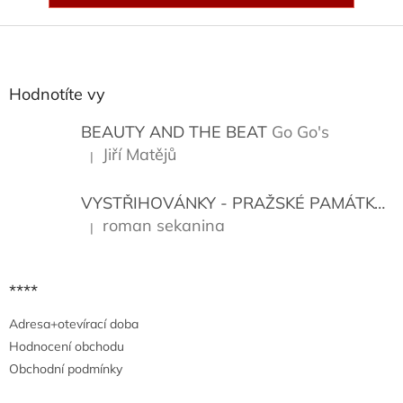
Z
á
p
a
Hodnotíte vy
t
í
BEAUTY AND THE BEAT
Go Go's
Jiří Matějů
|
Hodnocení produktu je 5 z 5 hvězdiček.
VYSTŘIHOVÁNKY - PRAŽSKÉ PAMÁTKY
K
roman sekanina
|
Hodnocení produktu je 5 z 5 hvězdiček.
****
Adresa+otevírací doba
Hodnocení obchodu
Obchodní podmínky