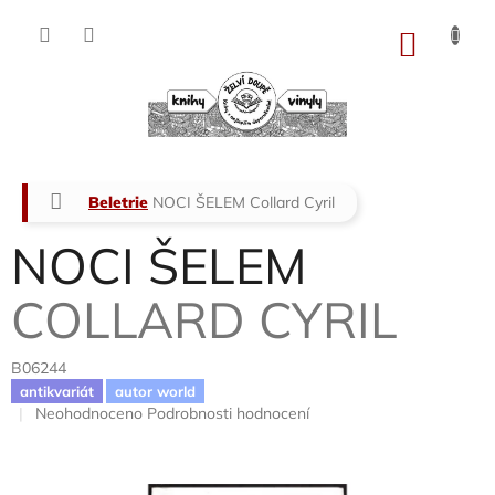
Přejít
na
NÁKU
obsah
KOŠÍK
Domů
Beletrie
NOCI ŠELEM
Collard Cyril
NOCI ŠELEM
COLLARD CYRIL
B06244
antikvariát
autor world
Průměrné
Neohodnoceno
Podrobnosti hodnocení
hodnocení
produktu
je