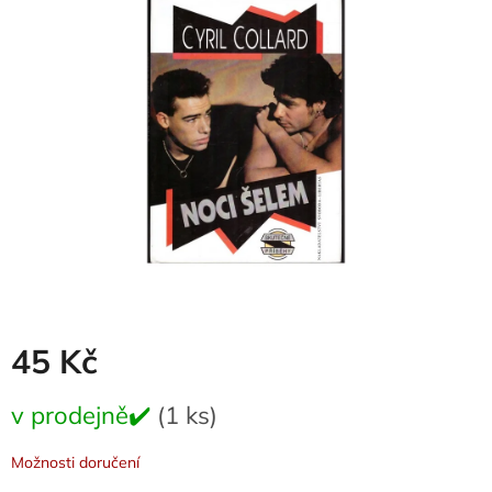
0,0
z
5
hvězdiček.
45 Kč
Měrná
v prodejně✔️
(1 ks)
cena:
Možnosti doručení