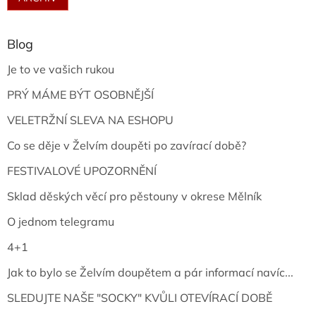
Blog
Je to ve vašich rukou
PRÝ MÁME BÝT OSOBNĚJŠÍ
VELETRŽNÍ SLEVA NA ESHOPU
Co se děje v Želvím doupěti po zavírací době?
FESTIVALOVÉ UPOZORNĚNÍ
Sklad děských věcí pro pěstouny v okrese Mělník
O jednom telegramu
4+1
Jak to bylo se Želvím doupětem a pár informací navíc...
SLEDUJTE NAŠE "SOCKY" KVŮLI OTEVÍRACÍ DOBĚ