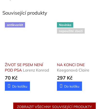
Související produkty
antikvariát
Novinka
nepoužité zboží
ŽIVOT SE PSEM NENÍ
NA KONCI DNE
POD PSA
Lorenz Konrad
Keeganová Claire
70 Kč
297 Kč
Do košíku
Do košíku
ZOBRAZIT VŠECHNY SOUVISEJÍCÍ PRODUKTY