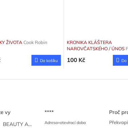
KY ŽIVOTA
Cook Robin
KRONIKA KLÁŠTERA
NAROVČATSKÉHO / ÚNOS
Konstantin
č
100 Kč
Do košíku
Do 
te vy
****
Proč pr
Překvapi
Adresa+otevírací doba
BEAUTY AND THE BEAT
Go Go's