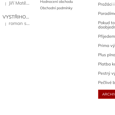
Hodnocení obchodu
Jiří Matějů
|
Pražáci i
Hodnocení produktu je 5 z 5 hvězdiček.
Obchodní podmínky
Poradím
VYSTŘIHOVÁNKY - PRAŽSKÉ PAMÁTKY
Kropáček J
Pokud to 
roman sekanina
|
Hodnocení produktu je 5 z 5 hvězdiček.
doobjed
Přijedem
Prima vý
Plus pln
Platba k
Pestrý v
Pečlivé b
ARCHI