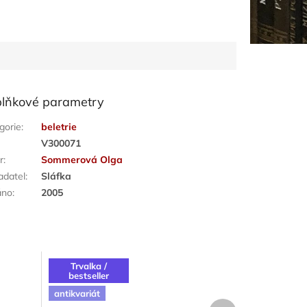
lňkové parametry
gorie
:
beletrie
:
V300071
r
:
Sommerová Olga
adatel
:
Sláfka
áno
:
2005
Trvalka /
bestseller
antikvariát
Další