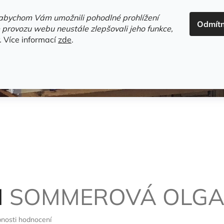
ADRESA+OTEVÍRACÍ DOBA
HODNOCENÍ OBCHODU
OBC
abychom Vám umožnili pohodlné prohlížení
Odmít
HLEDAT
 provozu webu neustále zlepšovali jeho funkce,
.
Více informací
zde
.
estsellery
Gramodesky
Detektivky
Knihy o Mělníku a 
I
SOMMEROVÁ OLG
nosti hodnocení