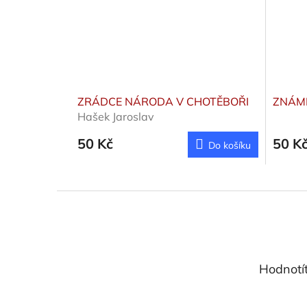
ZRÁDCE NÁRODA V CHOTĚBOŘI
ZNÁM
Hašek Jaroslav
50 Kč
50 K
Do košíku
Z
á
p
a
t
Hodnotí
í