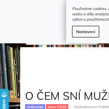
Přejít
objednavka@zelvi-doupe.cz
na
Používáme cookies, 
obsah
webu a díky analýze
Domů
výkon a použitelnost
Adresa+otevírací doba
Novinky
Trvalky a b
Beletrie
Nastavení
O ČEM SNÍ MUŽI
Sommerová Olga
O ČEM SNÍ MUŽ
Průměrné
Neohodnoceno
Podrob
antikvariát
autor CZ/SK