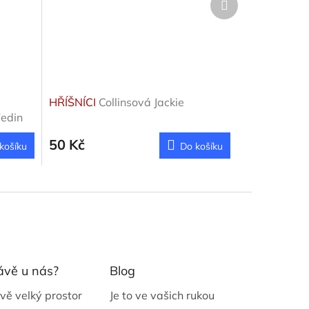
produkt
HŘÍŠNÍCI
Collinsová Jackie
Fedin
50 Kč
košíku
Do košíku
ávě u nás?
Blog
vě velký prostor
Je to ve vašich rukou