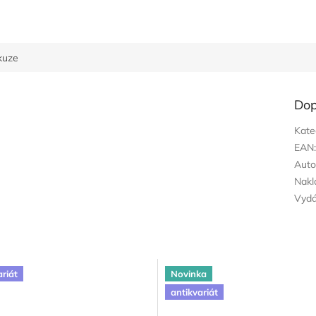
kuze
Dop
Kate
EAN
Auto
Nakl
Vyd
ariát
Novinka
antikvariát