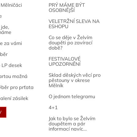
 Mělničáci
PRÝ MÁME BÝT
OSOBNĚJŠÍ
e
osef
VELETRŽNÍ SLEVA NA
ESHOPU
jde,
náme
Co se děje v Želvím
doupěti po zavírací
e za vámi
době?
běr
FESTIVALOVÉ
UPOZORNĚNÍ
o LP desek
Sklad děských věcí pro
artou možná
pěstouny v okrese
Mělník
ýběr pro prťata
O jednom telegramu
alení zásilek
4+1
V
Jak to bylo se Želvím
doupětem a pár
informací navíc...