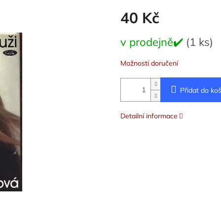
40 Kč
Měrná
v prodejně✔️
(1 ks)
cena:
Možnosti doručení
Přidat do koš
Detailní informace