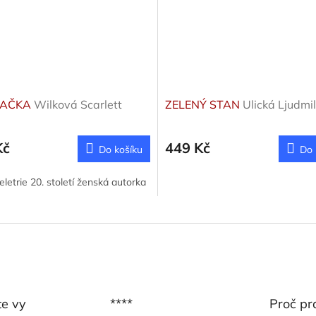
LAČKA
Wilková Scarlett
ZELENÝ STAN
Ulická Ljudmi
Kč
449 Kč
Do košíku
Do 
letrie 20. století ženská autorka
te vy
****
Proč pr