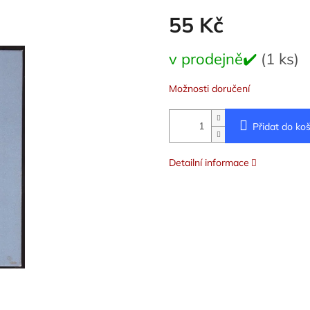
55 Kč
Měrná
v prodejně✔️
(1 ks)
cena:
Možnosti doručení
Přidat do koš
Detailní informace