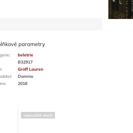
lňkové parametry
gorie
:
beletrie
:
B32917
r
:
Groff Lauren
adatel
:
Domino
áno
:
2016
nepoužité zboží