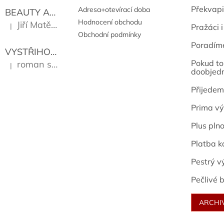
Překvapi
Adresa+otevírací doba
BEAUTY AND THE BEAT
Go Go's
Hodnocení obchodu
Jiří Matějů
|
Pražáci i
Hodnocení produktu je 5 z 5 hvězdiček.
Obchodní podmínky
Poradím
VYSTŘIHOVÁNKY - PRAŽSKÉ PAMÁTKY
Kropáček J
Pokud to 
roman sekanina
|
Hodnocení produktu je 5 z 5 hvězdiček.
doobjed
Přijedem
Prima vý
Plus pln
Platba k
Pestrý v
Pečlivé b
ARCHI