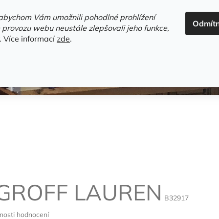
ADRESA+OTEVÍRACÍ DOBA
HODNOCENÍ OBCHODU
OBC
abychom Vám umožnili pohodlné prohlížení
Odmít
HLEDAT
 provozu webu neustále zlepšovali jeho funkce,
.
Více informací
zde
.
estsellery
Gramodesky
Detektivky
Knihy o Mělníku a 
GROFF LAUREN
B32917
nosti hodnocení