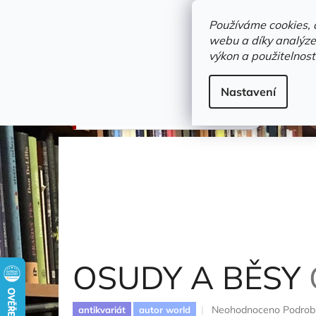
Přejít
objednavka@zelvi-doupe.cz
na
Používáme cookies, 
obsah
webu a díky analýze
Domů
výkon a použitelnost
Adresa+otevírací doba
Novinky
Trvalky a b
Beletrie
Nastavení
OSUDY A BĚSY
Groff Lauren
OSUDY A BĚSY
Průměrné
Neohodnoceno
Podrob
antikvariát
autor world