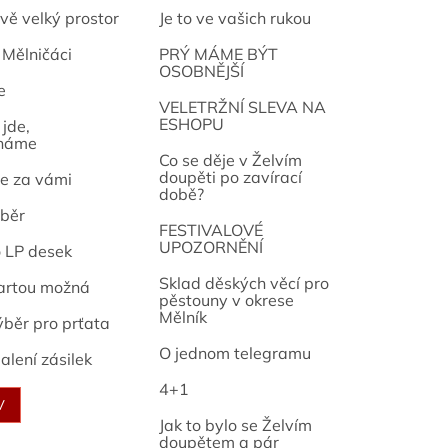
vě velký prostor
Je to ve vašich rukou
 Mělničáci
PRÝ MÁME BÝT
OSOBNĚJŠÍ
e
osef
VELETRŽNÍ SLEVA NA
ESHOPU
jde,
náme
Co se děje v Želvím
doupěti po zavírací
e za vámi
době?
běr
FESTIVALOVÉ
UPOZORNĚNÍ
o LP desek
Sklad děských věcí pro
artou možná
pěstouny v okrese
Mělník
ýběr pro prťata
O jednom telegramu
alení zásilek
4+1
V
Jak to bylo se Želvím
doupětem a pár