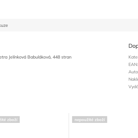
kuze
Dop
Petra Jelínková Babuláková, 448 stran
Kate
EAN
Auto
Nakl
Vyd
ité zboží
nepoužité zboží