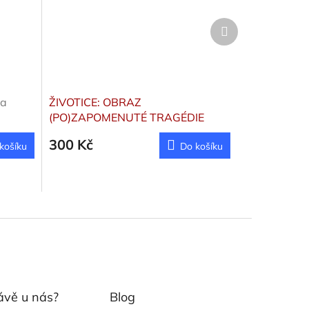
Další
produkt
la
ŽIVOTICE: OBRAZ
(PO)ZAPOMENUTÉ TRAGÉDIE
Lednická Karin
300 Kč
košíku
Do košíku
ávě u nás?
Blog