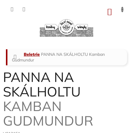
Přejít
na
NÁKU
obsah
KOŠÍK
Domů
Beletrie
PANNA NA SKÁLHOLTU
Kamban
Gudmundur
PANNA NA
SKÁLHOLTU
KAMBAN
GUDMUNDUR