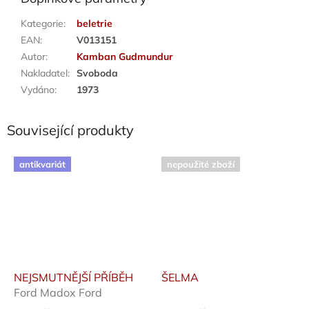
Kategorie
:
beletrie
EAN
:
V013151
Autor
:
Kamban Gudmundur
Nakladatel
:
Svoboda
Vydáno
:
1973
Související produkty
antikvariát
nepoužité zboží
NEJSMUTNĚJŠÍ PŘÍBĚH
ŠELMA
Ford Madox Ford