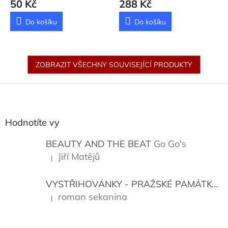
50 Kč
288 Kč
Do košíku
Do košíku
ZOBRAZIT VŠECHNY SOUVISEJÍCÍ PRODUKTY
Z
á
p
a
Hodnotíte vy
t
í
BEAUTY AND THE BEAT
Go Go's
Jiří Matějů
|
Hodnocení produktu je 5 z 5 hvězdiček.
VYSTŘIHOVÁNKY - PRAŽSKÉ PAMÁTKY
K
roman sekanina
|
Hodnocení produktu je 5 z 5 hvězdiček.