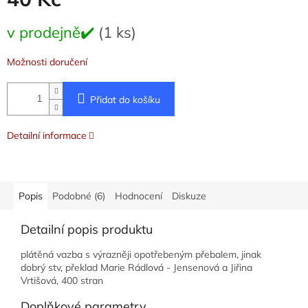
Měrná
v prodejně✔️
(1 ks)
cena:
Možnosti doručení
Přidat do košíku
Detailní informace
Popis
Podobné (6)
Hodnocení
Diskuze
Detailní popis produktu
plátěná vazba s výrazněji opotřebeným přebalem, jinak
dobrý stv, překlad Marie Rádlová - Jensenová a Jiřina
Vrtišová, 400 stran
Doplňkové parametry