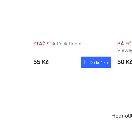
STÁŽISTA
Cook Robin
BÁJEČ
Viewe
55 Kč
50 K
Do košíku
Z
á
p
a
t
Hodnotí
í