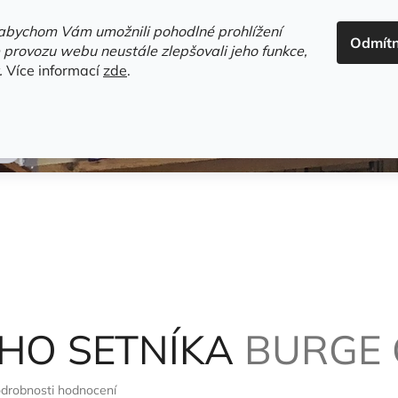
ADRESA+OTEVÍRACÍ DOBA
HODNOCENÍ OBCHODU
OBC
abychom Vám umožnili pohodlné prohlížení
Odmít
HLEDAT
 provozu webu neustále zlepšovali jeho funkce,
.
Více informací
zde
.
estsellery
Gramodesky
Detektivky
Knihy o Mělníku a 
ÉHO SETNÍKA
BURGE 
drobnosti hodnocení