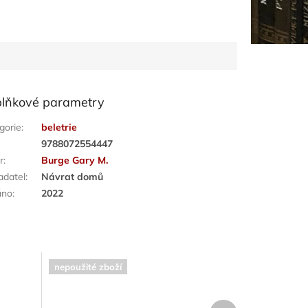
lňkové parametry
gorie
:
beletrie
:
9788072554447
r
:
Burge Gary M.
adatel
:
Návrat domů
áno
:
2022
nepoužité zboží
Další