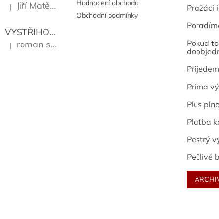
Hodnocení obchodu
Jiří Matějů
|
Pražáci i
Hodnocení produktu je 5 z 5 hvězdiček.
Obchodní podmínky
Poradím
VYSTŘIHOVÁNKY - PRAŽSKÉ PAMÁTKY
Kropáček J
Pokud to 
roman sekanina
|
Hodnocení produktu je 5 z 5 hvězdiček.
doobjed
Přijedem
Prima vý
Plus pln
Platba k
Pestrý v
Pečlivé b
ARCHI