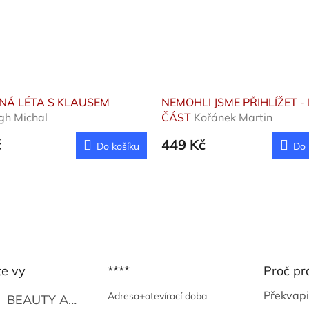
NÁ LÉTA S KLAUSEM
NEMOHLI JSME PŘIHLÍŽET -
gh Michal
ČÁST
Kořánek Martin
č
449 Kč
Do košíku
Do 
te vy
****
Proč pr
Překvapi
Adresa+otevírací doba
BEAUTY AND THE BEAT
Go Go's