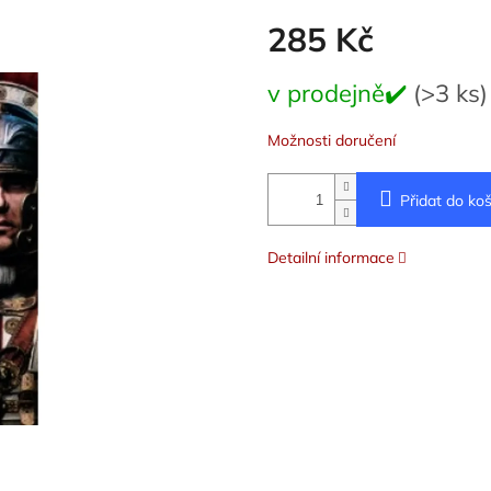
285 Kč
Měrná
v prodejně✔️
(>3 ks)
cena:
Možnosti doručení
Přidat do koš
Detailní informace