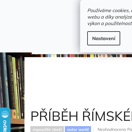
Přejít
objednavka@zelvi-doupe.cz
na
Používáme cookies, 
obsah
webu a díky analýze
Domů
výkon a použitelnost
Adresa+otevírací doba
Novinky
Trvalky a b
Beletrie
Nastavení
PŘÍBĚH ŘÍMSKÉHO SETNÍKA
Burge Gary M.
PŘÍBĚH ŘÍMSK
Průměrné
Neohodnoceno
Po
nepoužité zboží
autor world