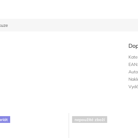
kuze
Dop
Kate
EAN
Auto
Nakl
Vyd
ariát
nepoužité zboží