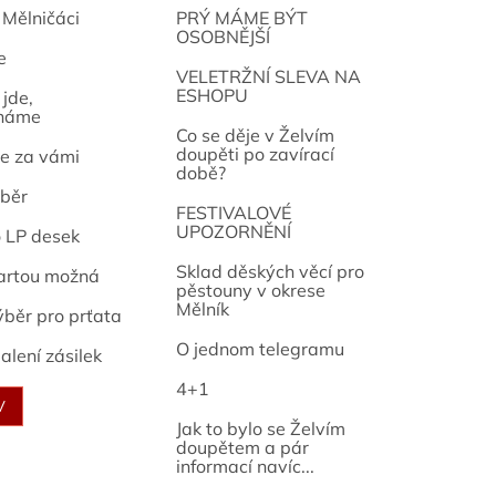
 Mělničáci
PRÝ MÁME BÝT
OSOBNĚJŠÍ
e
osef
VELETRŽNÍ SLEVA NA
ESHOPU
jde,
náme
Co se děje v Želvím
doupěti po zavírací
e za vámi
době?
běr
FESTIVALOVÉ
UPOZORNĚNÍ
o LP desek
Sklad děských věcí pro
artou možná
pěstouny v okrese
Mělník
ýběr pro prťata
O jednom telegramu
alení zásilek
4+1
V
Jak to bylo se Želvím
doupětem a pár
informací navíc...