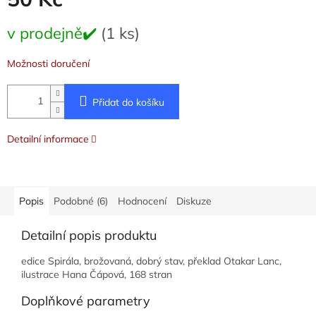
Měrná
v prodejně✔️
(1 ks)
cena:
Možnosti doručení
Přidat do košíku
Detailní informace
Popis
Podobné (6)
Hodnocení
Diskuze
Detailní popis produktu
edice Spirála, brožovaná, dobrý stav, překlad Otakar Lanc,
ilustrace Hana Čápová, 168 stran
Doplňkové parametry