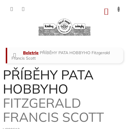
Přejít
na
NÁKU
obsah
KOŠÍK
Domů
Beletrie
PŘÍBĚHY PATA HOBBYHO
Fitzgerald
Francis Scott
PŘÍBĚHY PATA
HOBBYHO
FITZGERALD
FRANCIS SCOTT