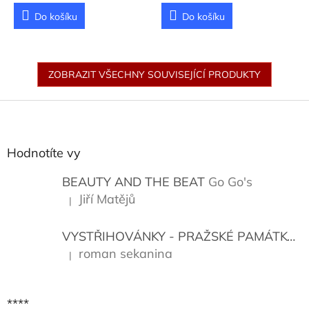
Do košíku
Do košíku
ZOBRAZIT VŠECHNY SOUVISEJÍCÍ PRODUKTY
Z
á
p
a
Hodnotíte vy
t
í
BEAUTY AND THE BEAT
Go Go's
Jiří Matějů
|
Hodnocení produktu je 5 z 5 hvězdiček.
VYSTŘIHOVÁNKY - PRAŽSKÉ PAMÁTKY
K
roman sekanina
|
Hodnocení produktu je 5 z 5 hvězdiček.
****