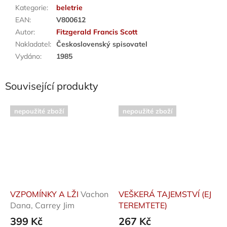
Kategorie
:
beletrie
EAN
:
V800612
Autor
:
Fitzgerald Francis Scott
Nakladatel
:
Československý spisovatel
Vydáno
:
1985
Související produkty
nepoužité zboží
nepoužité zboží
VZPOMÍNKY A LŽI
Vachon
VEŠKERÁ TAJEMSTVÍ (EJ
Dana, Carrey Jim
TEREMTETE)
399 Kč
267 Kč