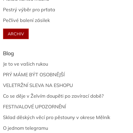
Pestrý výběr pro prťata
Pečlivé balení zásilek
ARCHIV
Blog
Je to ve vašich rukou
PRÝ MÁME BÝT OSOBNĚJŠÍ
VELETRŽNÍ SLEVA NA ESHOPU
Co se děje v Želvím doupěti po zavírací době?
FESTIVALOVÉ UPOZORNĚNÍ
Sklad děských věcí pro pěstouny v okrese Mělník
O jednom telegramu