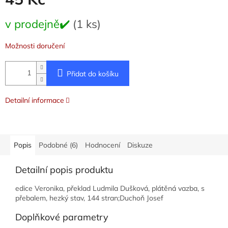
Měrná
v prodejně✔️
(1 ks)
cena:
Možnosti doručení
Přidat do košíku
Detailní informace
Popis
Podobné (6)
Hodnocení
Diskuze
Detailní popis produktu
edice Veronika, překlad Ludmila Dušková, plátěná vazba, s
přebalem, hezký stav, 144 stran;Duchoň Josef
Doplňkové parametry