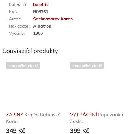
Kategorie
:
beletrie
EAN
:
B08361
Autor
:
Šachnazarov Karen
Nakladatel
:
Albatros
Vydáno
:
1986
Související produkty
nepoužité zboží
nepoužité zboží
ZA SNY
Krajčo Babinská
VYTRÁCENÍ
Papuzanka
Karin
Zoska
349 Kč
399 Kč