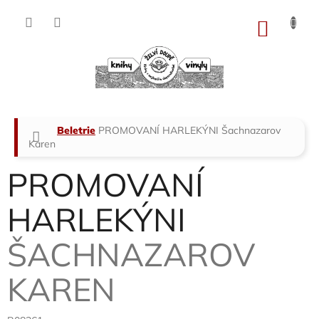
Přejít
na
NÁKU
obsah
KOŠÍK
Domů
Beletrie
PROMOVANÍ HARLEKÝNI
Šachnazarov
Karen
PROMOVANÍ
HARLEKÝNI
ŠACHNAZAROV
KAREN