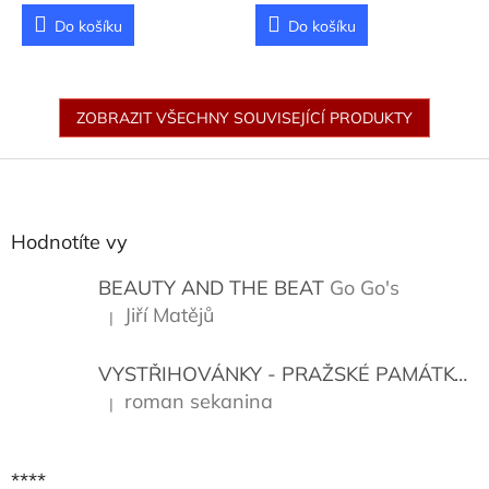
Do košíku
Do košíku
ZOBRAZIT VŠECHNY SOUVISEJÍCÍ PRODUKTY
Z
á
p
a
Hodnotíte vy
t
í
BEAUTY AND THE BEAT
Go Go's
Jiří Matějů
|
Hodnocení produktu je 5 z 5 hvězdiček.
VYSTŘIHOVÁNKY - PRAŽSKÉ PAMÁTKY
K
roman sekanina
|
Hodnocení produktu je 5 z 5 hvězdiček.
****