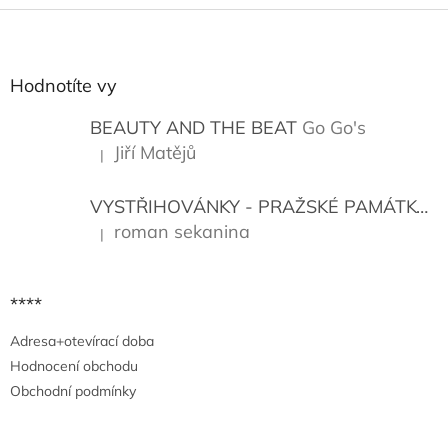
Z
á
p
a
Hodnotíte vy
t
í
BEAUTY AND THE BEAT
Go Go's
Jiří Matějů
|
Hodnocení produktu je 5 z 5 hvězdiček.
VYSTŘIHOVÁNKY - PRAŽSKÉ PAMÁTKY
K
roman sekanina
|
Hodnocení produktu je 5 z 5 hvězdiček.
****
Adresa+otevírací doba
Hodnocení obchodu
Obchodní podmínky