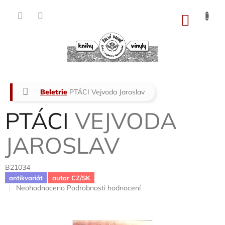
Přejít
na
NÁKU
obsah
KOŠÍK
Domů
Beletrie
PTÁCI
Vejvoda Jaroslav
PTÁCI
VEJVODA
JAROSLAV
B21034
antikvariát
autor CZ/SK
Průměrné
Neohodnoceno
Podrobnosti hodnocení
hodnocení
produktu
je