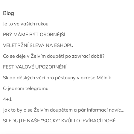
Blog
Je to ve vašich rukou
PRÝ MÁME BÝT OSOBNĚJŠÍ
VELETRŽNÍ SLEVA NA ESHOPU
Co se děje v Želvím doupěti po zavírací době?
FESTIVALOVÉ UPOZORNĚNÍ
Sklad děských věcí pro pěstouny v okrese Mělník
O jednom telegramu
4+1
Jak to bylo se Želvím doupětem a pár informací navíc...
SLEDUJTE NAŠE "SOCKY" KVŮLI OTEVÍRACÍ DOBĚ