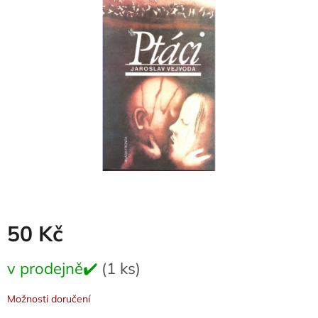
0,0
z
5
hvězdiček.
50 Kč
Měrná
v prodejně✔️
(1 ks)
cena:
Možnosti doručení