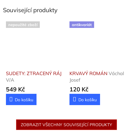
Související produkty
nepoužité zboží
antikvariát
SUDETY: ZTRACENÝ RÁJ
KRVAVÝ ROMÁN
Váchal
V/A
Josef
549 Kč
120 Kč
Do košíku
Do košíku
ZOBRAZIT VŠECHNY SOUVISEJÍCÍ PRODUKTY