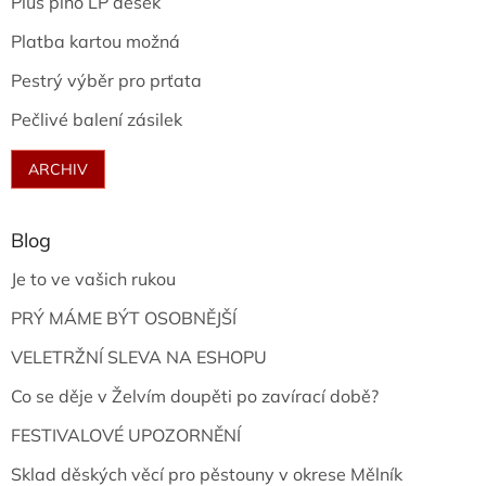
Plus plno LP desek
Platba kartou možná
Pestrý výběr pro prťata
Pečlivé balení zásilek
ARCHIV
Blog
Je to ve vašich rukou
PRÝ MÁME BÝT OSOBNĚJŠÍ
VELETRŽNÍ SLEVA NA ESHOPU
Co se děje v Želvím doupěti po zavírací době?
FESTIVALOVÉ UPOZORNĚNÍ
Sklad děských věcí pro pěstouny v okrese Mělník