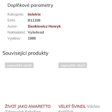
Doplňkové parametry
Kategorie
:
beletrie
EAN
:
B11158
Autor
:
Sienkiewicz Henryk
Nakladatel
:
Vyšehrad
Vydáno
:
1986
Související produkty
nepoužité zboží
nepoužité zboží
ŽIVOT JAKO AMARETTO
VELKÝ ŠVINDL
Václav
Tišnovská Kateřina
Králíček