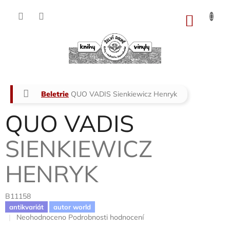
Přejít
na
NÁKU
obsah
KOŠÍK
Domů
Beletrie
QUO VADIS
Sienkiewicz Henryk
QUO VADIS
SIENKIEWICZ
HENRYK
B11158
antikvariát
autor world
Průměrné
Neohodnoceno
Podrobnosti hodnocení
hodnocení