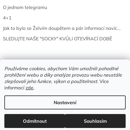
O jednom telegramu
4+1
Jak to bylo se Želvím doupětem a pár informací navíc...
SLEDUJTE NAŠE "SOCKY" KVŮLI OTEVÍRACÍ DOBĚ
Používáme cookies, abychom Vám umožnili pohodlné
prohlížení webu a díky analýze provozu webu neustále
zlepšovali jeho funkce, výkon a použitelnost.
Více
informací
zde
.
Vytvořil Shoptet
Nastavení
Copyright 2026
Želví doupě | knihy & vinyly | Mělník
. Všechna
Odmítnout
Souhlasím
práva vyhrazena.
Upravit nastavení cookies