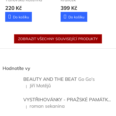
220 Kč
399 Kč
Do košíku
Do košíku
ZOBRAZIT VŠECHNY SOUVISEJÍCÍ PRODUKTY
Z
á
p
a
Hodnotíte vy
t
í
BEAUTY AND THE BEAT
Go Go's
Jiří Matějů
|
Hodnocení produktu je 5 z 5 hvězdiček.
VYSTŘIHOVÁNKY - PRAŽSKÉ PAMÁTKY
K
roman sekanina
|
Hodnocení produktu je 5 z 5 hvězdiček.