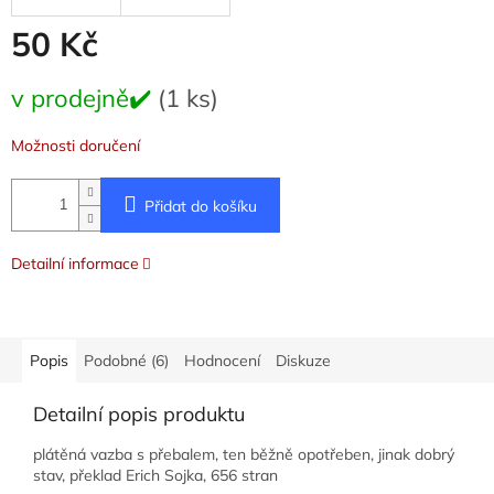
50 Kč
Měrná
v prodejně✔️
(1 ks)
cena:
Možnosti doručení
Přidat do košíku
Detailní informace
Popis
Podobné (6)
Hodnocení
Diskuze
Detailní popis produktu
plátěná vazba s přebalem, ten běžně opotřeben, jinak dobrý
stav, překlad Erich Sojka, 656 stran