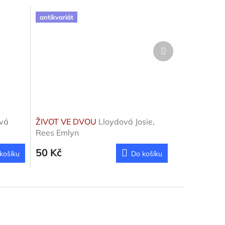
antikvariát
Další
produkt
vá
ŽIVOT VE DVOU
Lloydová Josie,
Rees Emlyn
50 Kč
košíku
Do košíku