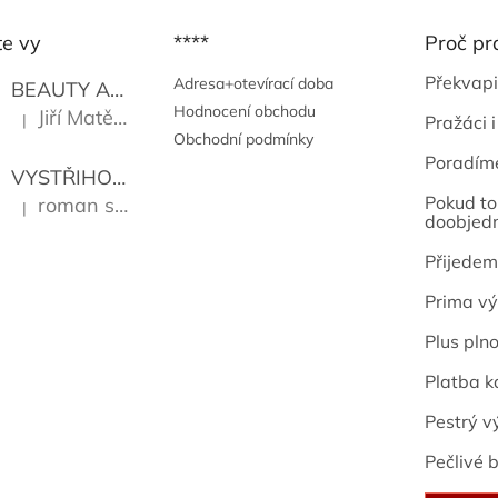
te vy
****
Proč pr
Překvapi
Adresa+otevírací doba
BEAUTY AND THE BEAT
Go Go's
Hodnocení obchodu
Jiří Matějů
|
Pražáci i
Hodnocení produktu je 5 z 5 hvězdiček.
Obchodní podmínky
Poradím
VYSTŘIHOVÁNKY - PRAŽSKÉ PAMÁTKY
Kropáček J
Pokud to 
roman sekanina
|
Hodnocení produktu je 5 z 5 hvězdiček.
doobjed
Přijedem
Prima vý
Plus pln
Platba k
Pestrý v
Pečlivé b