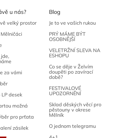
ávě u nás?
Blog
vě velký prostor
Je to ve vašich rukou
 Mělničáci
PRÝ MÁME BÝT
OSOBNĚJŠÍ
e
osef
VELETRŽNÍ SLEVA NA
ESHOPU
jde,
náme
Co se děje v Želvím
doupěti po zavírací
e za vámi
době?
běr
FESTIVALOVÉ
UPOZORNĚNÍ
o LP desek
Sklad děských věcí pro
artou možná
pěstouny v okrese
Mělník
ýběr pro prťata
O jednom telegramu
alení zásilek
4+1