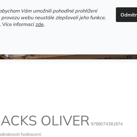
ADRESA+OTEVÍRACÍ DOBA
HODNOCENÍ OBCHODU
OBC
abychom Vám umožnili pohodlné prohlížení
Odmít
HLEDAT
 provozu webu neustále zlepšovali jeho funkce,
.
Více informací
zde
.
estsellery
Gramodesky
Detektivky
Knihy o Mělníku a 
SACKS OLIVER
9788074381874
odrobnosti hodnocení