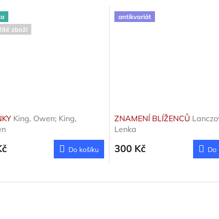
ka
antikvariát
ité zboží
NKY
King, Owen; King,
ZNAMENÍ BLÍŽENCŮ
Lanczo
en
Lenka
Kč
300 Kč
Do košíku
Do 