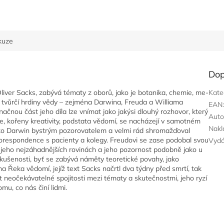
kuze
Dop
Oliver Sacks, zabývá tématy z oborů, jako je botanika, chemie, me­
Kate
é tvůrčí hrdiny vědy – zejména Darwina, Freuda a Williama
EAN
ačnou část jeho díla lze vnímat jako jakýsi dlouhý rozhovor, který
Auto
ce, kořeny kreativity, podstata vědomí, se nacházejí v samotném
Nakl
 jako Darwin bystrým pozorovatelem a velmi rád shromažďoval
 korespondence s pacienty a kolegy. Freudovi se zase podobal svou
Vyd
eho nej­záhadnějších rovinách a jeho pozornost podobně jako u
kušenosti, byť se zabývá náměty teoretické povahy, jako
a Řeka vědomí, jejíž text Sacks načrtl dva týdny před smrtí, tak
neočekávatelné spojitosti mezi tématy a skutečnostmi, jeho ryzí
u, co nás činí lidmi.