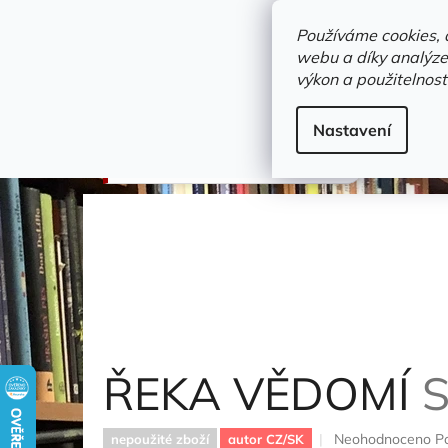
Přejít
objednavka@zelvi-doupe.cz
na
Používáme cookies, 
obsah
webu a díky analýze
Domů
výkon a použitelnost
Adresa+otevírací doba
Novinky
Trvalky a b
Beletrie
Nastavení
ŘEKA VĚDOMÍ
Sacks Oliver
ŘEKA VĚDOMÍ
Průměrné
Neohodnoceno
P
nepoužité zboží
autor CZ/SK