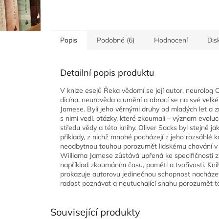
Popis
Podobné (6)
Hodnocení
Dis
Detailní popis produktu
V knize esejů Řeka vědomí se její autor, neurolog 
dicína, neurověda a umění a obrací se na své velk
Jamese. Byli jeho věrnými druhy od mladých let a zn
s nimi vedl. otázky, které zkoumali – význam evolu
středu vědy a této knihy. Oliver Sacks byl stejně
příklady, z nichž mnohé pocházejí z jeho rozsáhlé
neodbytnou touhou porozumět lidskému chování v j
Williama Jamese zůstává upřená ke specifičnosti z
například zkoumáním času, paměti a tvořivosti. Knih
prokazuje autorovu jedinečnou schopnost nacházet 
radost poznávat a neutuchající snahu porozumět tom
Související produkty