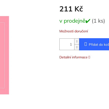
211 Kč
Měrná
v prodejně✔️
(1 ks)
cena:
Možnosti doručení
Přidat do koš
Detailní informace