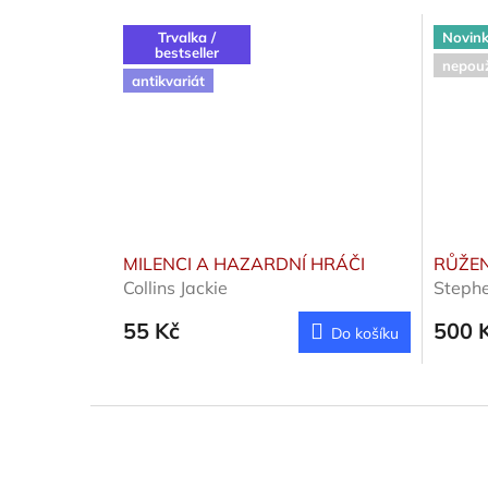
Trvalka /
Novin
bestseller
nepouž
antikvariát
MILENCI A HAZARDNÍ HRÁČI
RŮŽE
Collins Jackie
Steph
55 Kč
500 
Do košíku
Z
á
p
a