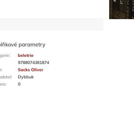
lňkové parametry
gorie
:
beletrie
:
9788074381874
r
:
Sacks Oliver
adatel
:
Dybbuk
áno
:
0