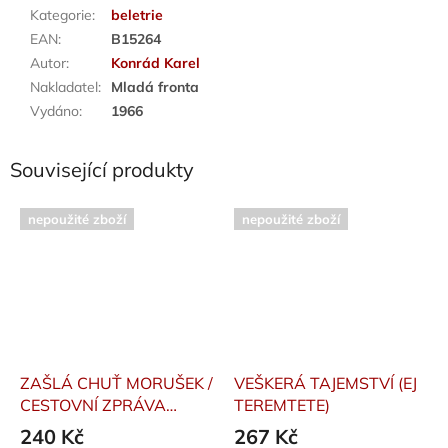
Kategorie
:
beletrie
EAN
:
B15264
Autor
:
Konrád Karel
Nakladatel
:
Mladá fronta
Vydáno
:
1966
Související produkty
nepoužité zboží
nepoužité zboží
ZAŠLÁ CHUŤ MORUŠEK /
VEŠKERÁ TAJEMSTVÍ (EJ
CESTOVNÍ ZPRÁVA
TEREMTETE)
ČARODĚJOVA UČNĚ
240 Kč
267 Kč