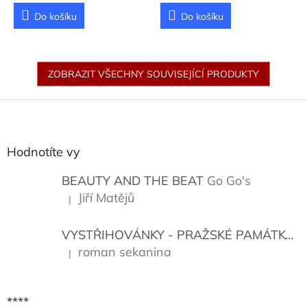
Nevrlý Miloslav
Do košíku
Do košíku
ZOBRAZIT VŠECHNY SOUVISEJÍCÍ PRODUKTY
Z
á
p
a
Hodnotíte vy
t
í
BEAUTY AND THE BEAT
Go Go's
Jiří Matějů
|
Hodnocení produktu je 5 z 5 hvězdiček.
VYSTŘIHOVÁNKY - PRAŽSKÉ PAMÁTKY
K
roman sekanina
|
Hodnocení produktu je 5 z 5 hvězdiček.
****