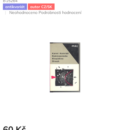
B15264
antikvariát
autor CZ/SK
Průměrné
Neohodnoceno
Podrobnosti hodnocení
hodnocení
produktu
je
0,0
z
5
hvězdiček.
60 Kč