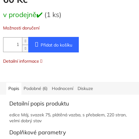
Měrná
v prodejně✔️
(1 ks)
cena:
Možnosti doručení
Přidat do košíku
Detailní informace
Popis
Podobné (6)
Hodnocení
Diskuze
Detailní popis produktu
edice Máj, svazek 75, plátěná vazba, s přebalem, 220 stran,
velmi dobrý stav
Doplňkové parametry