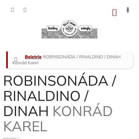
Přejít
na
NÁKU
obsah
KOŠÍK
Domů
Beletrie
ROBINSONÁDA / RINALDINO / DINAH
Konrád Karel
ROBINSONÁDA /
RINALDINO /
DINAH
KONRÁD
KAREL