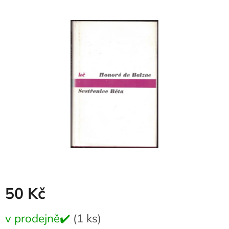
produktu
je
0,0
z
5
hvězdiček.
50 Kč
Měrná
v prodejně✔️
(1 ks)
cena: