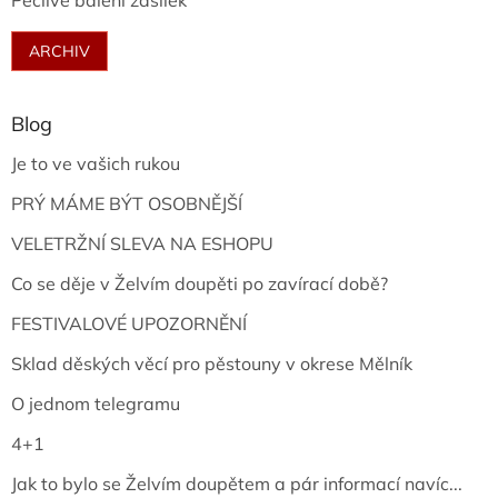
Pečlivé balení zásilek
ARCHIV
Blog
Je to ve vašich rukou
PRÝ MÁME BÝT OSOBNĚJŠÍ
VELETRŽNÍ SLEVA NA ESHOPU
Co se děje v Želvím doupěti po zavírací době?
FESTIVALOVÉ UPOZORNĚNÍ
Sklad děských věcí pro pěstouny v okrese Mělník
O jednom telegramu
4+1
Jak to bylo se Želvím doupětem a pár informací navíc...