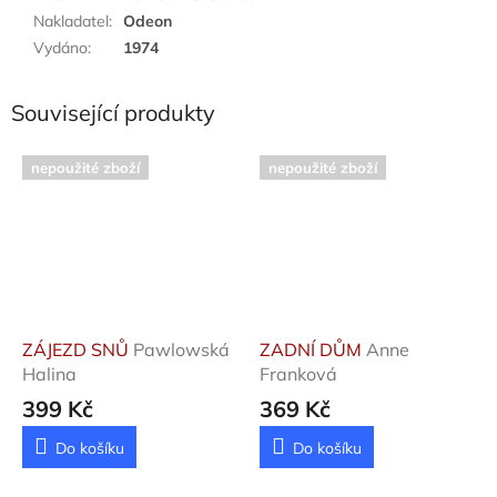
Nakladatel
:
Odeon
Vydáno
:
1974
Související produkty
nepoužité zboží
nepoužité zboží
ZÁJEZD SNŮ
Pawlowská
ZADNÍ DŮM
Anne
Halina
Franková
399 Kč
369 Kč
Do košíku
Do košíku