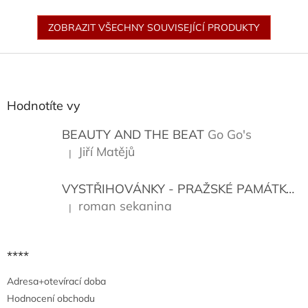
ZOBRAZIT VŠECHNY SOUVISEJÍCÍ PRODUKTY
Z
á
p
a
Hodnotíte vy
t
í
BEAUTY AND THE BEAT
Go Go's
Jiří Matějů
|
Hodnocení produktu je 5 z 5 hvězdiček.
VYSTŘIHOVÁNKY - PRAŽSKÉ PAMÁTKY
K
roman sekanina
|
Hodnocení produktu je 5 z 5 hvězdiček.
****
Adresa+otevírací doba
Hodnocení obchodu