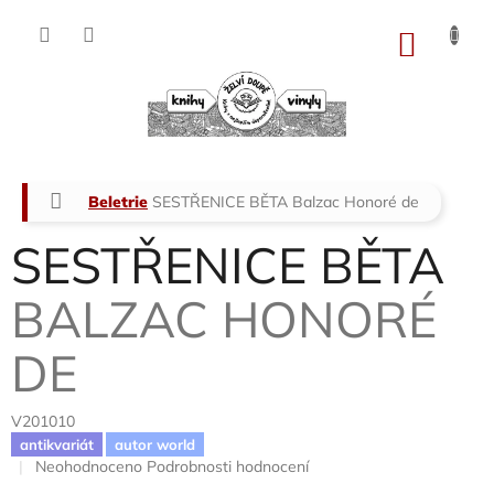
Přejít
na
NÁKU
obsah
KOŠÍK
Domů
Beletrie
SESTŘENICE BĚTA
Balzac Honoré de
SESTŘENICE BĚTA
BALZAC HONORÉ
DE
V201010
antikvariát
autor world
Průměrné
Neohodnoceno
Podrobnosti hodnocení
hodnocení