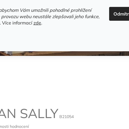
ADRESA+OTEVÍRACÍ DOBA
HODNOCENÍ OBCHODU
OBC
abychom Vám umožnili pohodlné prohlížení
Odmít
HLEDAT
 provozu webu neustále zlepšovali jeho funkce,
.
Více informací
zde
.
estsellery
Gramodesky
Detektivky
Knihy o Mělníku a 
AN SALLY
B21054
nosti hodnocení