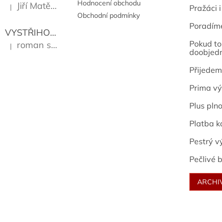
Hodnocení obchodu
Jiří Matějů
|
Pražáci i
Hodnocení produktu je 5 z 5 hvězdiček.
Obchodní podmínky
Poradím
VYSTŘIHOVÁNKY - PRAŽSKÉ PAMÁTKY
Kropáček J
Pokud to 
roman sekanina
|
Hodnocení produktu je 5 z 5 hvězdiček.
doobjed
Přijedem
Prima vý
Plus pln
Platba k
Pestrý v
Pečlivé b
ARCHI