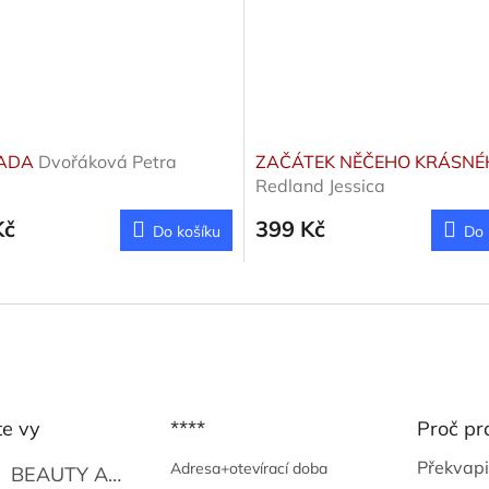
ADA
Dvořáková Petra
ZAČÁTEK NĚČEHO KRÁSNÉ
Redland Jessica
Kč
399 Kč
Do košíku
Do 
te vy
****
Proč pr
Překvapi
Adresa+otevírací doba
BEAUTY AND THE BEAT
Go Go's