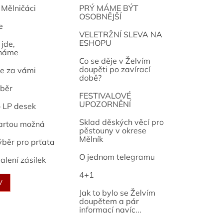
 Mělničáci
PRÝ MÁME BÝT
OSOBNĚJŠÍ
e
osef
VELETRŽNÍ SLEVA NA
ESHOPU
jde,
náme
Co se děje v Želvím
doupěti po zavírací
e za vámi
době?
běr
FESTIVALOVÉ
UPOZORNĚNÍ
o LP desek
Sklad děských věcí pro
artou možná
pěstouny v okrese
Mělník
ýběr pro prťata
O jednom telegramu
alení zásilek
4+1
V
Jak to bylo se Želvím
doupětem a pár
informací navíc...