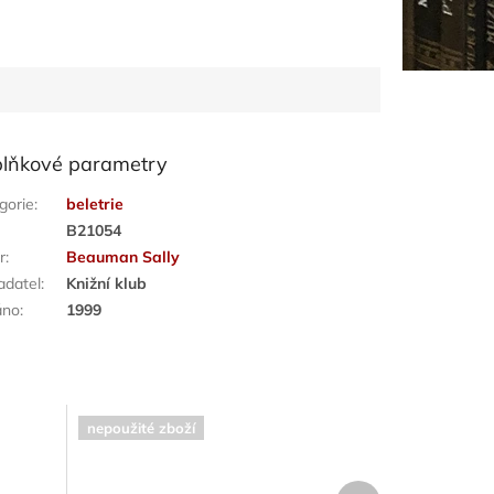
lňkové parametry
gorie
:
beletrie
:
B21054
r
:
Beauman Sally
adatel
:
Knižní klub
áno
:
1999
nepoužité zboží
Další