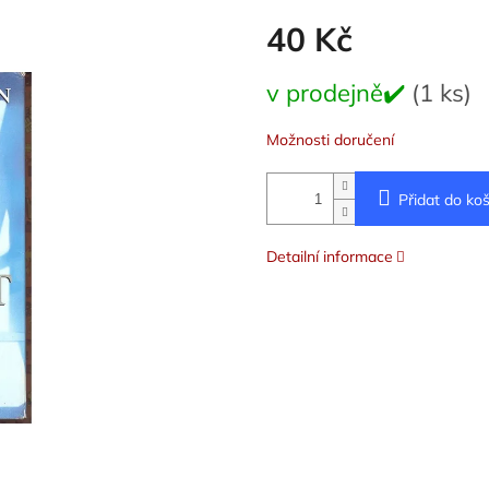
40 Kč
Měrná
v prodejně✔️
(1 ks)
cena:
Možnosti doručení
Přidat do koš
Detailní informace