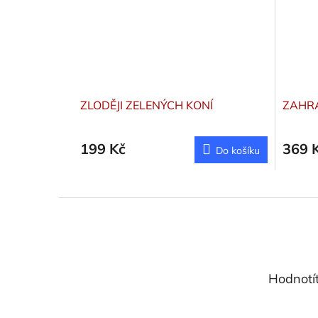
ZLODĚJI ZELENÝCH KONÍ
ZAHR
199 Kč
369 
Do košíku
Z
á
p
a
t
Hodnotí
í