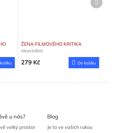
produkt
HO
ŽENA FILMOVÉHO KRITIKA
neuveden
279 Kč
košíku
Do košíku
ávě u nás?
Blog
vě velký prostor
Je to ve vašich rukou