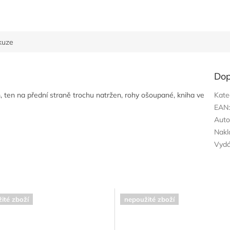
kuze
Dop
, ten na přední straně trochu natržen, rohy ošoupané, kniha ve
Kate
EAN
Auto
Nakl
Vyd
ité zboží
nepoužité zboží