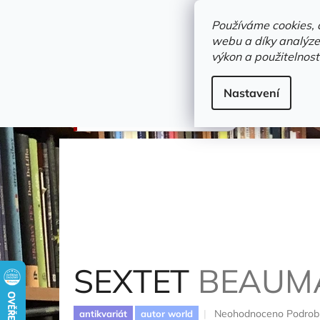
Přejít
objednavka@zelvi-doupe.cz
na
Používáme cookies, 
obsah
webu a díky analýze
Domů
výkon a použitelnost
Adresa+otevírací doba
Novinky
Trvalky a b
Beletrie
Nastavení
SEXTET
Beauman Sally
SEXTET
BEAUM
Průměrné
Neohodnoceno
Podrob
antikvariát
autor world