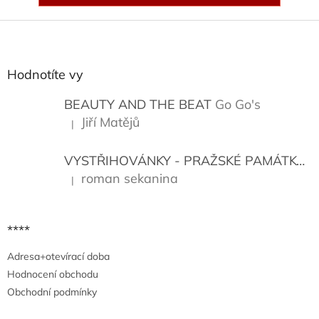
Z
á
p
a
Hodnotíte vy
t
í
BEAUTY AND THE BEAT
Go Go's
Jiří Matějů
|
Hodnocení produktu je 5 z 5 hvězdiček.
VYSTŘIHOVÁNKY - PRAŽSKÉ PAMÁTKY
K
roman sekanina
|
Hodnocení produktu je 5 z 5 hvězdiček.
****
Adresa+otevírací doba
Hodnocení obchodu
Obchodní podmínky