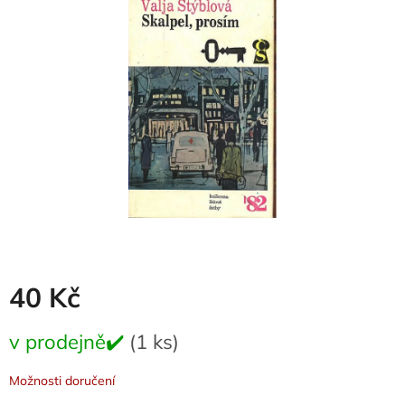
0,0
z
5
hvězdiček.
40 Kč
Měrná
v prodejně✔️
(1 ks)
cena:
Možnosti doručení