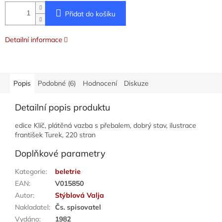
Přidat do košíku
Detailní informace
Popis
Podobné (6)
Hodnocení
Diskuze
Detailní popis produktu
edice Klíč, plátěná vazba s přebalem, dobrý stav, ilustrace
františek Turek, 220 stran
Doplňkové parametry
Kategorie
:
beletrie
EAN
:
V015850
Autor
:
Stýblová Valja
Nakladatel
:
Čs. spisovatel
Vydáno
:
1982