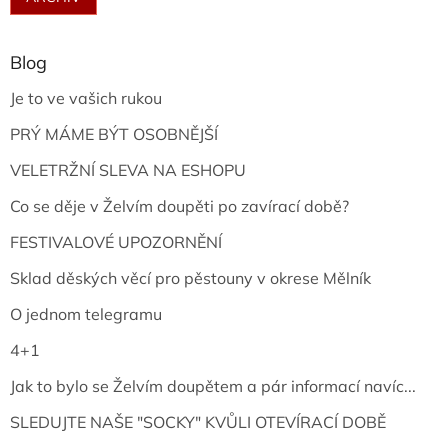
Blog
Je to ve vašich rukou
PRÝ MÁME BÝT OSOBNĚJŠÍ
VELETRŽNÍ SLEVA NA ESHOPU
Co se děje v Želvím doupěti po zavírací době?
FESTIVALOVÉ UPOZORNĚNÍ
Sklad děských věcí pro pěstouny v okrese Mělník
O jednom telegramu
4+1
Jak to bylo se Želvím doupětem a pár informací navíc...
SLEDUJTE NAŠE "SOCKY" KVŮLI OTEVÍRACÍ DOBĚ