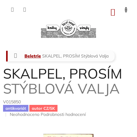
Přejít
na
NÁKU
obsah
KOŠÍK
Domů
Beletrie
SKALPEL, PROSÍM
Stýblová Valja
SKALPEL, PROSÍM
STÝBLOVÁ VALJA
V015850
antikvariát
autor CZ/SK
Průměrné
Neohodnoceno
Podrobnosti hodnocení
hodnocení
produktu
je