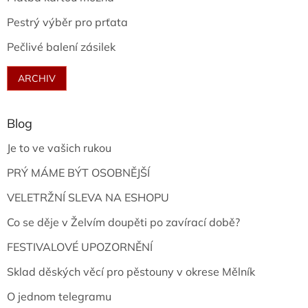
Pestrý výběr pro prťata
Pečlivé balení zásilek
ARCHIV
Blog
Je to ve vašich rukou
PRÝ MÁME BÝT OSOBNĚJŠÍ
VELETRŽNÍ SLEVA NA ESHOPU
Co se děje v Želvím doupěti po zavírací době?
FESTIVALOVÉ UPOZORNĚNÍ
Sklad děských věcí pro pěstouny v okrese Mělník
O jednom telegramu