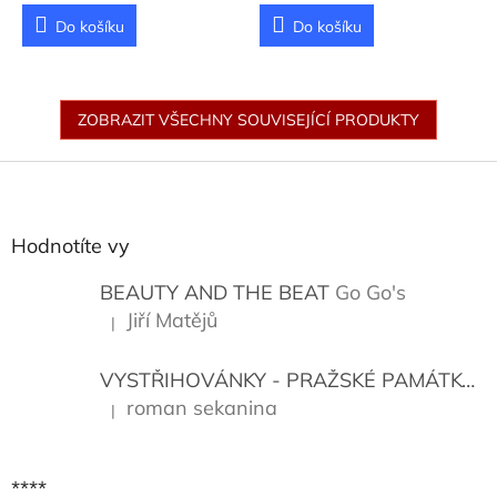
Do košíku
Do košíku
ZOBRAZIT VŠECHNY SOUVISEJÍCÍ PRODUKTY
Z
á
p
a
Hodnotíte vy
t
í
BEAUTY AND THE BEAT
Go Go's
Jiří Matějů
|
Hodnocení produktu je 5 z 5 hvězdiček.
VYSTŘIHOVÁNKY - PRAŽSKÉ PAMÁTKY
K
roman sekanina
|
Hodnocení produktu je 5 z 5 hvězdiček.
****