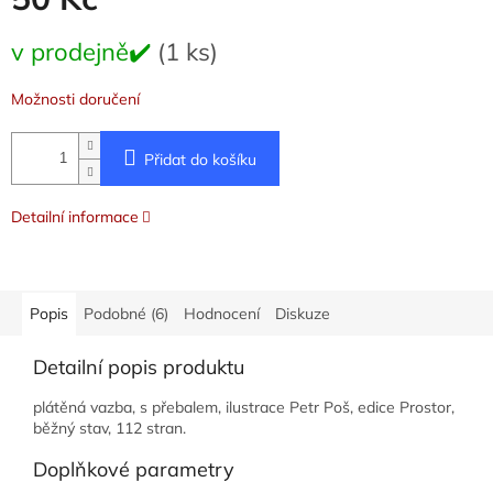
Měrná
v prodejně✔️
(1 ks)
cena:
Možnosti doručení
Přidat do košíku
Detailní informace
Popis
Podobné (6)
Hodnocení
Diskuze
Detailní popis produktu
plátěná vazba, s přebalem, ilustrace Petr Poš, edice Prostor,
běžný stav, 112 stran.
Doplňkové parametry