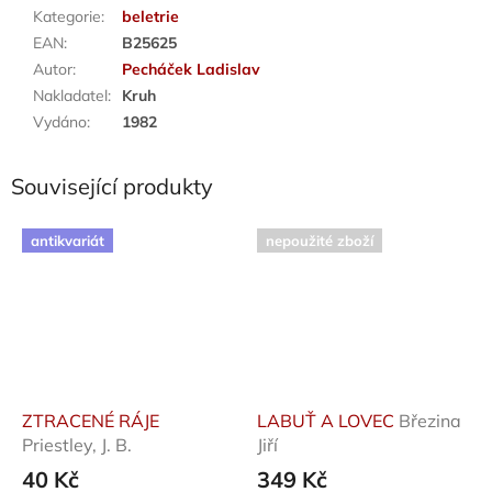
Kategorie
:
beletrie
EAN
:
B25625
Autor
:
Pecháček Ladislav
Nakladatel
:
Kruh
Vydáno
:
1982
Související produkty
antikvariát
nepoužité zboží
ZTRACENÉ RÁJE
LABUŤ A LOVEC
Březina
Priestley, J. B.
Jiří
40 Kč
349 Kč