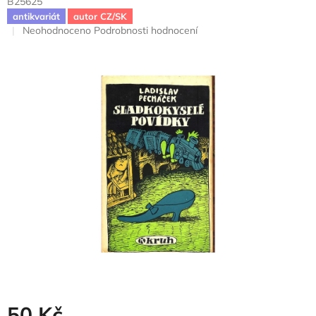
B25625
antikvariát
autor CZ/SK
Průměrné
Neohodnoceno
Podrobnosti hodnocení
hodnocení
produktu
je
0,0
z
5
hvězdiček.
50 Kč