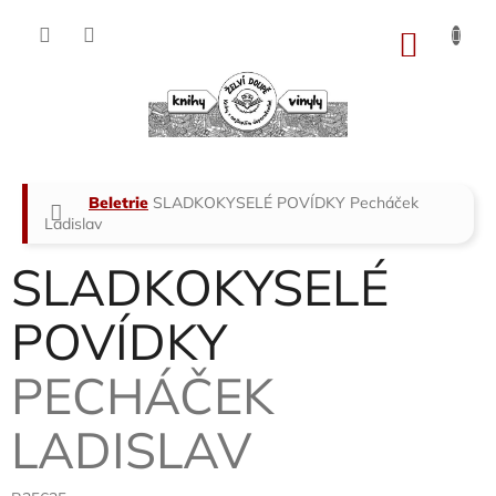
Přejít
na
NÁKU
obsah
KOŠÍK
Domů
Beletrie
SLADKOKYSELÉ POVÍDKY
Pecháček
Ladislav
SLADKOKYSELÉ
POVÍDKY
PECHÁČEK
LADISLAV