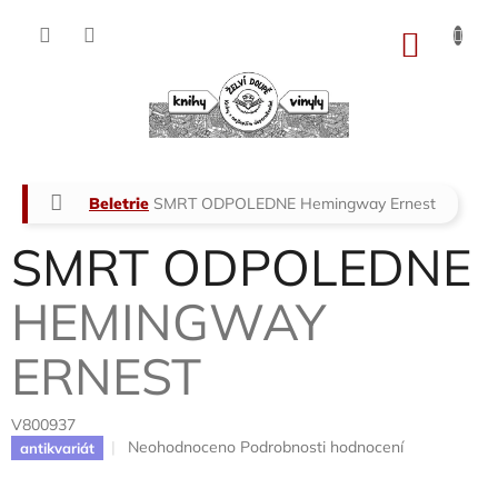
Přejít
na
NÁKU
obsah
KOŠÍK
Domů
Beletrie
SMRT ODPOLEDNE
Hemingway Ernest
SMRT ODPOLEDNE
HEMINGWAY
ERNEST
V800937
Průměrné
Neohodnoceno
Podrobnosti hodnocení
antikvariát
hodnocení
produktu