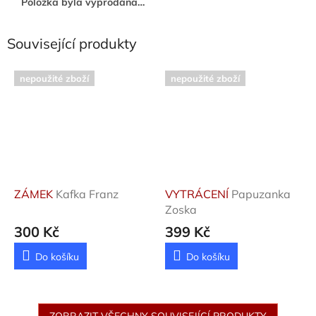
Položka byla vyprodána…
Související produkty
nepoužité zboží
nepoužité zboží
ZÁMEK
Kafka Franz
VYTRÁCENÍ
Papuzanka
Zoska
300 Kč
399 Kč
Do košíku
Do košíku