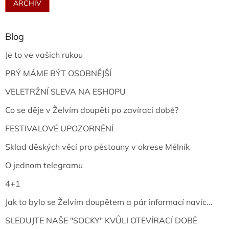
ARCHIV
Blog
Je to ve vašich rukou
PRÝ MÁME BÝT OSOBNĚJŠÍ
VELETRŽNÍ SLEVA NA ESHOPU
Co se děje v Želvím doupěti po zavírací době?
FESTIVALOVÉ UPOZORNĚNÍ
Sklad děských věcí pro pěstouny v okrese Mělník
O jednom telegramu
4+1
Jak to bylo se Želvím doupětem a pár informací navíc...
SLEDUJTE NAŠE "SOCKY" KVŮLI OTEVÍRACÍ DOBĚ