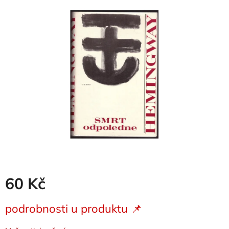
je
0,0
z
5
hvězdiček.
60 Kč
Měrná
podrobnosti u produktu 📌
cena: