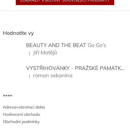
ZOBRAZIT VŠECHNY SOUVISEJÍCÍ PRODUKTY
Z
á
p
a
Hodnotíte vy
t
í
BEAUTY AND THE BEAT
Go Go's
Jiří Matějů
|
Hodnocení produktu je 5 z 5 hvězdiček.
VYSTŘIHOVÁNKY - PRAŽSKÉ PAMÁTKY
K
roman sekanina
|
Hodnocení produktu je 5 z 5 hvězdiček.
****
Adresa+otevírací doba
Hodnocení obchodu
Obchodní podmínky