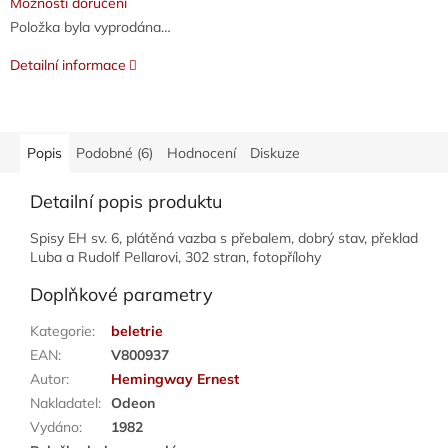
Možnosti doručení
Položka byla vyprodána…
Detailní informace
Popis
Podobné (6)
Hodnocení
Diskuze
Detailní popis produktu
Spisy EH sv. 6, plátěná vazba s přebalem, dobrý stav, překlad
Luba a Rudolf Pellarovi, 302 stran, fotopřílohy
Doplňkové parametry
Kategorie
:
beletrie
EAN
:
V800937
Autor
:
Hemingway Ernest
Nakladatel
:
Odeon
Vydáno
:
1982