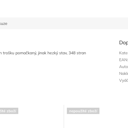
kuze
Dop
n trošku pomačkaný, jinak hezký stav, 348 stran
Kate
EAN
Auto
Nakl
Vyd
ité zboží
nepoužité zboží