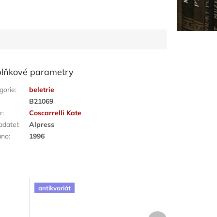
lňkové parametry
gorie
:
beletrie
:
B21069
r
:
Coscarrelli Kate
adatel
:
Alpress
áno
:
1996
antikvariát
Další