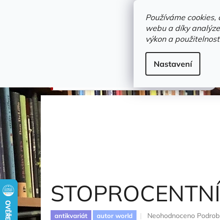
Přejít
objednavka@zelvi-doupe.cz
na
Používáme cookies, 
obsah
webu a díky analýze
Domů
výkon a použitelnost
Adresa+otevírací doba
Novinky
Trvalky a b
Beletrie
Nastavení
STOPROCENTNÍ DĚDIC
Coscarrelli Kate
STOPROCENTNÍ
Průměrné
Neohodnoceno
Podrob
antikvariát
autor world