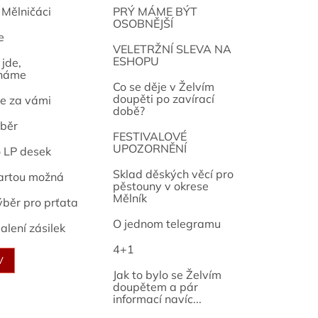
 Mělničáci
PRÝ MÁME BÝT
OSOBNĚJŠÍ
e
osef
VELETRŽNÍ SLEVA NA
ESHOPU
jde,
náme
Co se děje v Želvím
doupěti po zavírací
e za vámi
době?
běr
FESTIVALOVÉ
UPOZORNĚNÍ
o LP desek
Sklad děských věcí pro
artou možná
pěstouny v okrese
Mělník
ýběr pro prťata
O jednom telegramu
alení zásilek
4+1
V
Jak to bylo se Želvím
doupětem a pár
informací navíc...