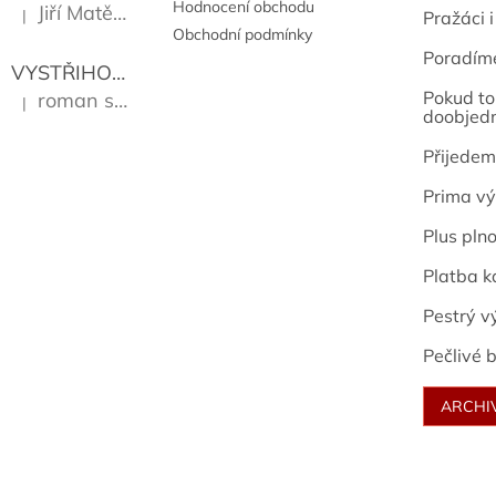
Hodnocení obchodu
Jiří Matějů
|
Pražáci i
Hodnocení produktu je 5 z 5 hvězdiček.
Obchodní podmínky
Poradím
VYSTŘIHOVÁNKY - PRAŽSKÉ PAMÁTKY
Kropáček J
Pokud to 
roman sekanina
|
Hodnocení produktu je 5 z 5 hvězdiček.
doobjed
Přijedem
Prima vý
Plus pln
Platba k
Pestrý v
Pečlivé b
ARCHI