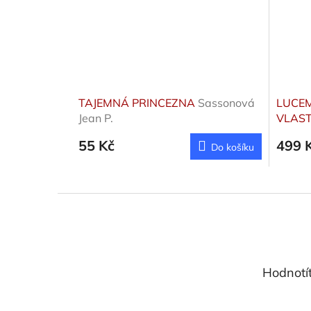
TAJEMNÁ PRINCEZNA
Sassonová
LUCEM
Jean P.
VLAST
Vlasti
55 Kč
499 
Do košíku
Z
á
p
a
t
Hodnotí
í