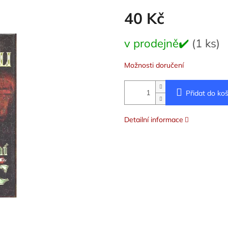
40 Kč
Měrná
v prodejně✔️
(1 ks)
cena:
Možnosti doručení
Přidat do koš
Detailní informace