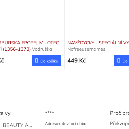
BURSKÁ EPOPEJ IV - OTEC
NAVŽDYCKY - SPECIÁLNÍ V
I (1356-1378)
Vodruška
Nofreeusernames
mil
Kč
449 Kč
Do košíku
Do 
te vy
****
Proč pr
Překvapi
Adresa+otevírací doba
BEAUTY AND THE BEAT
Go Go's