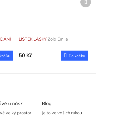
produkt
YDÁNÍ
LÍSTEK LÁSKY
Zola Émile
50 Kč
košíku
Do košíku
ávě u nás?
Blog
vě velký prostor
Je to ve vašich rukou