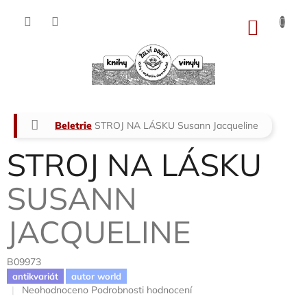
Přejít
na
NÁKU
obsah
KOŠÍK
Domů
Beletrie
STROJ NA LÁSKU
Susann Jacqueline
STROJ NA LÁSKU
SUSANN
JACQUELINE
B09973
antikvariát
autor world
Průměrné
Neohodnoceno
Podrobnosti hodnocení
hodnocení