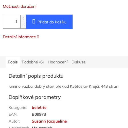
Možnosti doručení
Přidat do košíku
Detailní informace
Popis
Podobné (6)
Hodnocení
Diskuze
Detailní popis produktu
lamino vazba, dobrý stav, překlad Květoslav Krejčí, 448 stran
Doplňkové parametry
Kategorie
:
beletrie
EAN
:
B09973
Autor
:
Susann Jacqueline
Nakladatel
:
Melantrich