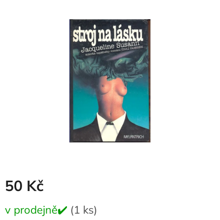
produktu
je
0,0
z
5
hvězdiček.
50 Kč
Měrná
v prodejně✔️
(1 ks)
cena: