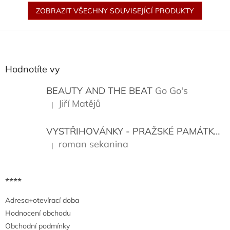
ZOBRAZIT VŠECHNY SOUVISEJÍCÍ PRODUKTY
Z
á
p
a
Hodnotíte vy
t
í
BEAUTY AND THE BEAT
Go Go's
Jiří Matějů
|
Hodnocení produktu je 5 z 5 hvězdiček.
VYSTŘIHOVÁNKY - PRAŽSKÉ PAMÁTKY
K
roman sekanina
|
Hodnocení produktu je 5 z 5 hvězdiček.
****
Adresa+otevírací doba
Hodnocení obchodu
Obchodní podmínky