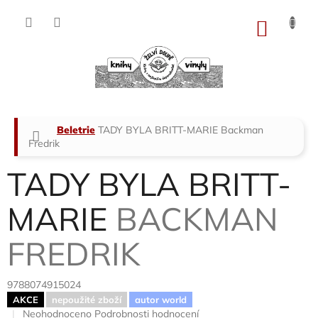
Přejít
na
NÁKU
obsah
KOŠÍK
Domů
Beletrie
TADY BYLA BRITT-MARIE
Backman
Fredrik
TADY BYLA BRITT-
MARIE
BACKMAN
FREDRIK
9788074915024
AKCE
nepoužité zboží
autor world
Průměrné
Neohodnoceno
Podrobnosti hodnocení