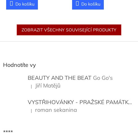
Do košíku
Do košíku
ZOBRAZIT VŠECHNY SOUVISEJÍCÍ PRODUKTY
Z
á
p
a
Hodnotíte vy
t
í
BEAUTY AND THE BEAT
Go Go's
Jiří Matějů
|
Hodnocení produktu je 5 z 5 hvězdiček.
VYSTŘIHOVÁNKY - PRAŽSKÉ PAMÁTKY
K
roman sekanina
|
Hodnocení produktu je 5 z 5 hvězdiček.
****