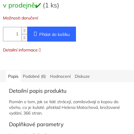
Měrná
v prodejně✔️
(1 ks)
cena:
Možnosti doručení
Přidat do košíku
Detailní informace
Popis
Podobné (6)
Hodnocení
Diskuze
Detailní popis produktu
Román o tom, jak se lidé ztrácejí, zamilovávají a kopou do
všeho, co je kulaté. překlad Helena Matochová, brožované
vydání, 366 stran.
Doplňkové parametry