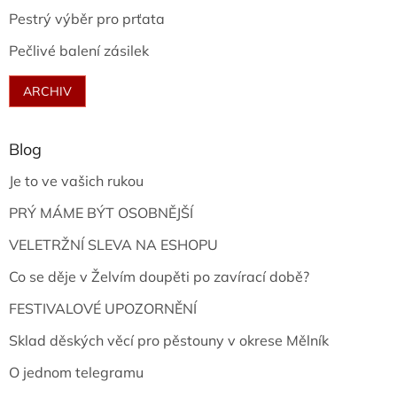
Pestrý výběr pro prťata
Pečlivé balení zásilek
ARCHIV
Blog
Je to ve vašich rukou
PRÝ MÁME BÝT OSOBNĚJŠÍ
VELETRŽNÍ SLEVA NA ESHOPU
Co se děje v Želvím doupěti po zavírací době?
FESTIVALOVÉ UPOZORNĚNÍ
Sklad děských věcí pro pěstouny v okrese Mělník
O jednom telegramu