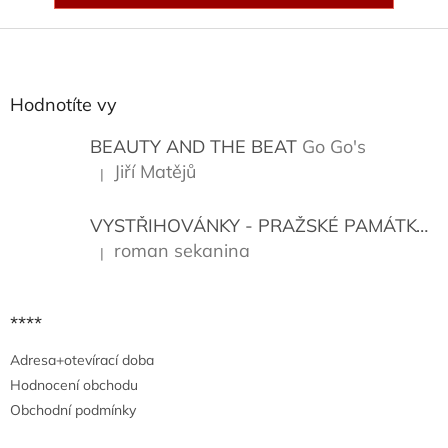
Z
á
p
a
Hodnotíte vy
t
í
BEAUTY AND THE BEAT
Go Go's
Jiří Matějů
|
Hodnocení produktu je 5 z 5 hvězdiček.
VYSTŘIHOVÁNKY - PRAŽSKÉ PAMÁTKY
K
roman sekanina
|
Hodnocení produktu je 5 z 5 hvězdiček.
****
Adresa+otevírací doba
Hodnocení obchodu
Obchodní podmínky