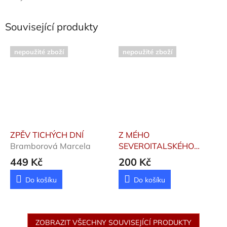
Související produkty
nepoužité zboží
nepoužité zboží
ZPĚV TICHÝCH DNÍ
Z MÉHO
Bramborová Marcela
SEVEROITALSKÉHO
DENÍKU
Kučíková Marta
449 Kč
200 Kč
Do košíku
Do košíku
ZOBRAZIT VŠECHNY SOUVISEJÍCÍ PRODUKTY