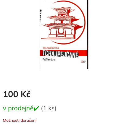
0,0
z
5
hvězdiček.
100 Kč
Měrná
v prodejně✔️
(1 ks)
cena:
Možnosti doručení