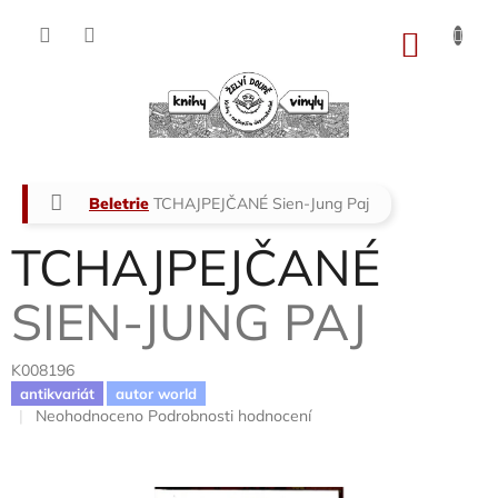
Přejít
na
NÁKU
obsah
KOŠÍK
Domů
Beletrie
TCHAJPEJČANÉ
Sien-Jung Paj
TCHAJPEJČANÉ
SIEN-JUNG PAJ
K008196
antikvariát
autor world
Průměrné
Neohodnoceno
Podrobnosti hodnocení
hodnocení
produktu
je