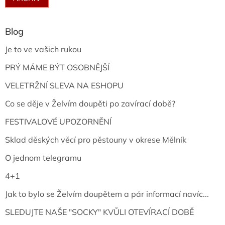
Blog
Je to ve vašich rukou
PRÝ MÁME BÝT OSOBNĚJŠÍ
VELETRŽNÍ SLEVA NA ESHOPU
Co se děje v Želvím doupěti po zavírací době?
FESTIVALOVÉ UPOZORNĚNÍ
Sklad děských věcí pro pěstouny v okrese Mělník
O jednom telegramu
4+1
Jak to bylo se Želvím doupětem a pár informací navíc...
SLEDUJTE NAŠE "SOCKY" KVŮLI OTEVÍRACÍ DOBĚ