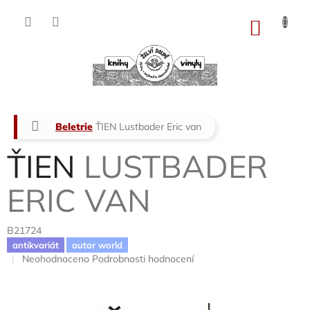
Přejít
na
NÁKU
obsah
KOŠÍK
Domů
Beletrie
ŤIEN
Lustbader Eric van
ŤIEN
LUSTBADER
ERIC VAN
B21724
antikvariát
autor world
Průměrné
Neohodnoceno
Podrobnosti hodnocení
hodnocení
produktu
je