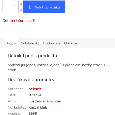
Přidat do košíku
Detailní informace
Popis
Podobné (6)
Hodnocení
Diskuze
Detailní popis produktu
překlad Jiří Janoš, vázané vydání, s přebalem, hezký stav, 512
stran
Doplňkové parametry
Kategorie
:
beletrie
EAN
:
B21724
Autor
:
Lustbader Eric van
Nakladatel
:
Knižní klub
Vydáno
:
1996