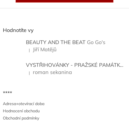
Z
á
p
a
Hodnotíte vy
t
í
BEAUTY AND THE BEAT
Go Go's
Jiří Matějů
|
Hodnocení produktu je 5 z 5 hvězdiček.
VYSTŘIHOVÁNKY - PRAŽSKÉ PAMÁTKY
K
roman sekanina
|
Hodnocení produktu je 5 z 5 hvězdiček.
****
Adresa+otevírací doba
Hodnocení obchodu
Obchodní podmínky