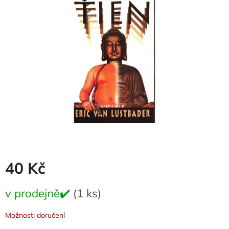
0,0
z
5
hvězdiček.
40 Kč
Měrná
v prodejně✔️
(1 ks)
cena:
Možnosti doručení