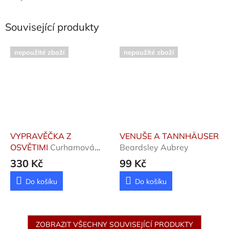
Související produkty
nepoužité zboží
nepoužité zboží
VYPRAVĚČKA Z
VENUŠE A TANNHÄUSER
OSVĚTIMI
Curhamová
Beardsley Aubrey
Siobhan
330 Kč
99 Kč
Do košíku
Do košíku
ZOBRAZIT VŠECHNY SOUVISEJÍCÍ PRODUKTY