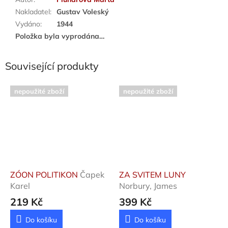
Nakladatel
:
Gustav Voleský
Vydáno
:
1944
Položka byla vyprodána…
Související produkty
nepoužité zboží
nepoužité zboží
ZÓON POLITIKON
Čapek
ZA SVITEM LUNY
Karel
Norbury, James
219 Kč
399 Kč
Do košíku
Do košíku