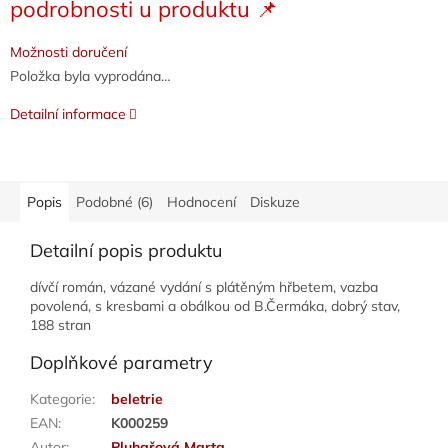
podrobnosti u produktu 📌
cena:
Možnosti doručení
Položka byla vyprodána…
Detailní informace
Popis
Podobné (6)
Hodnocení
Diskuze
Detailní popis produktu
dívčí román, vázané vydání s plátěným hřbetem, vazba
povolená, s kresbami a obálkou od B.Čermáka, dobrý stav,
188 stran
Doplňkové parametry
Kategorie
:
beletrie
EAN
:
K000259
Autor
:
Pluhařová Marta