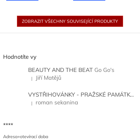
ZOBRAZIT VŠECHNY SOUVISEJÍCÍ PRODUKTY
Z
á
p
a
Hodnotíte vy
t
í
BEAUTY AND THE BEAT
Go Go's
Jiří Matějů
|
Hodnocení produktu je 5 z 5 hvězdiček.
VYSTŘIHOVÁNKY - PRAŽSKÉ PAMÁTKY
K
roman sekanina
|
Hodnocení produktu je 5 z 5 hvězdiček.
****
Adresa+otevírací doba