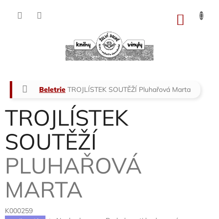
Přejít
na
NÁKU
obsah
KOŠÍK
Domů
Beletrie
TROJLÍSTEK SOUTĚŽÍ
Pluhařová Marta
TROJLÍSTEK
SOUTĚŽÍ
PLUHAŘOVÁ
MARTA
K000259