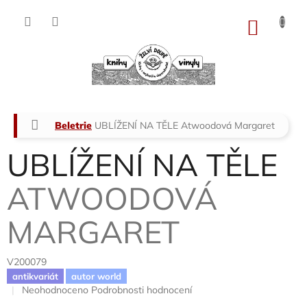
Přejít
na
NÁKU
obsah
KOŠÍK
Domů
Beletrie
UBLÍŽENÍ NA TĚLE
Atwoodová Margaret
UBLÍŽENÍ NA TĚLE
ATWOODOVÁ
MARGARET
V200079
antikvariát
autor world
Průměrné
Neohodnoceno
Podrobnosti hodnocení
hodnocení