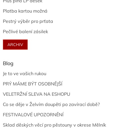
Plus plno LP desek
Platba kartou možná
Pestrý výběr pro prťata
Pečlivé balení zásilek
ARCHIV
Blog
Je to ve vašich rukou
PRÝ MÁME BÝT OSOBNĚJŠÍ
VELETRŽNÍ SLEVA NA ESHOPU
Co se děje v Želvím doupěti po zavírací době?
FESTIVALOVÉ UPOZORNĚNÍ
Sklad děských věcí pro pěstouny v okrese Mělník