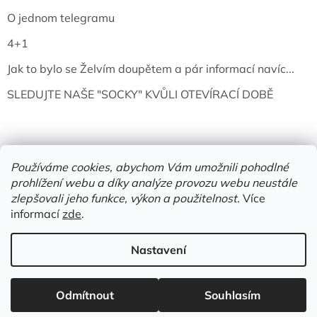
O jednom telegramu
4+1
Jak to bylo se Želvím doupětem a pár informací navíc...
SLEDUJTE NAŠE "SOCKY" KVŮLI OTEVÍRACÍ DOBĚ
Používáme cookies, abychom Vám umožnili pohodlné
prohlížení webu a díky analýze provozu webu neustále
zlepšovali jeho funkce, výkon a použitelnost.
Více
informací
zde
.
Vytvořil Shoptet
Nastavení
Copyright 2026
Želví doupě | knihy & vinyly | Mělník
. Všechna
Odmítnout
Souhlasím
práva vyhrazena.
Upravit nastavení cookies