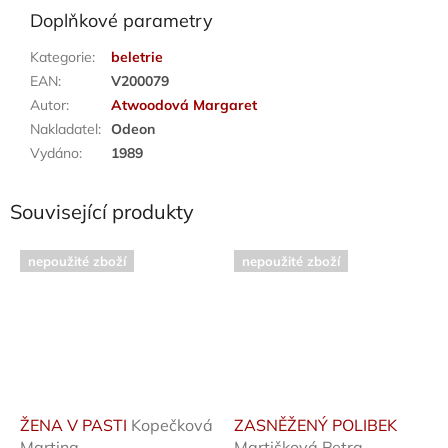
Doplňkové parametry
Kategorie
:
beletrie
EAN
:
V200079
Autor
:
Atwoodová Margaret
Nakladatel
:
Odeon
Vydáno
:
1989
Související produkty
nepoužité zboží
nepoužité zboží
ŽENA V PASTI
Kopečková
ZASNĚŽENÝ POLIBEK
Martina
Martišková Petra