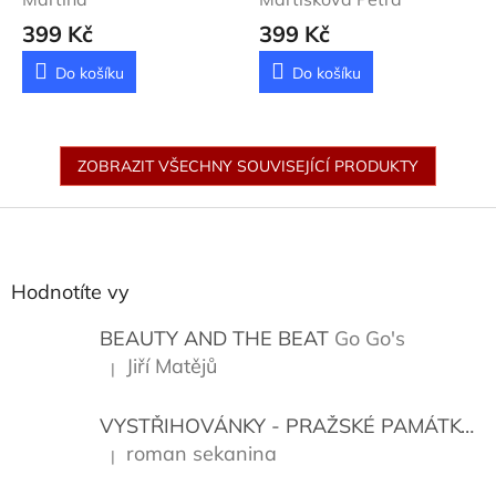
399 Kč
399 Kč
Do košíku
Do košíku
ZOBRAZIT VŠECHNY SOUVISEJÍCÍ PRODUKTY
Z
á
p
a
Hodnotíte vy
t
í
BEAUTY AND THE BEAT
Go Go's
Jiří Matějů
|
Hodnocení produktu je 5 z 5 hvězdiček.
VYSTŘIHOVÁNKY - PRAŽSKÉ PAMÁTKY
K
roman sekanina
|
Hodnocení produktu je 5 z 5 hvězdiček.