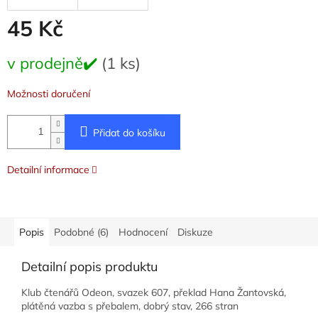
45 Kč
Měrná
v prodejně✔️
(1 ks)
cena:
Možnosti doručení
Přidat do košíku
Detailní informace
Popis
Podobné (6)
Hodnocení
Diskuze
Detailní popis produktu
Klub čtenářů Odeon, svazek 607, překlad Hana Žantovská,
plátěná vazba s přebalem, dobrý stav, 266 stran