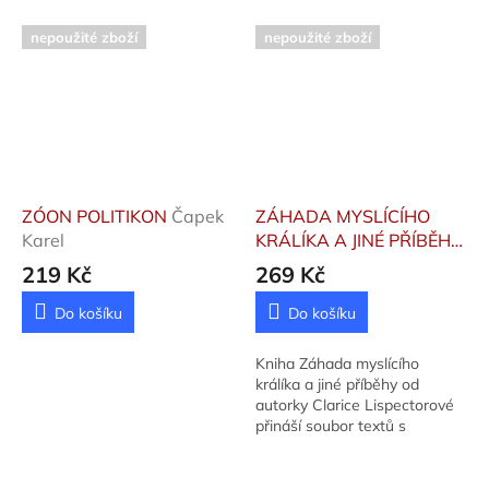
nepoužité zboží
nepoužité zboží
ZÓON POLITIKON
Čapek
ZÁHADA MYSLÍCÍHO
Karel
KRÁLÍKA A JINÉ PŘÍBĚHY
Lispectorová Clarice
219 Kč
269 Kč
Do košíku
Do košíku
Kniha Záhada myslícího
králíka a jiné příběhy od
autorky Clarice Lispectorové
přináší soubor textů s
ilustracemi Edwarda Louky.
Vydáno: 0.