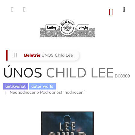
Přejít
na
NÁKU
obsah
KOŠÍK
Domů
Beletrie
ÚNOS
Child Lee
ÚNOS
CHILD LEE
B08889
antikvariát
autor world
Průměrné
Neohodnoceno
Podrobnosti hodnocení
hodnocení
produktu
je
0,0
z
5
hvězdiček.