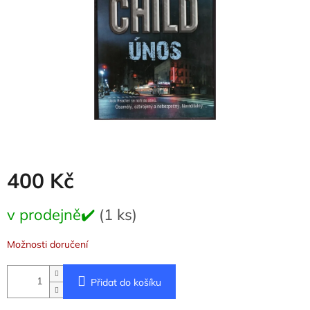
400 Kč
Měrná
v prodejně✔️
(1 ks)
cena:
Možnosti doručení
Přidat do košíku