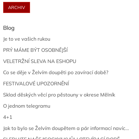
ARCHIV
Blog
Je to ve vašich rukou
PRÝ MÁME BÝT OSOBNĚJŠÍ
VELETRŽNÍ SLEVA NA ESHOPU
Co se děje v Želvím doupěti po zavírací době?
FESTIVALOVÉ UPOZORNĚNÍ
Sklad děských věcí pro pěstouny v okrese Mělník
O jednom telegramu
4+1
Jak to bylo se Želvím doupětem a pár informací navíc...