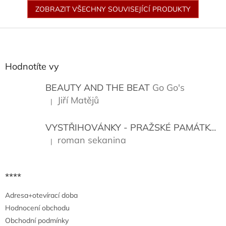
ZOBRAZIT VŠECHNY SOUVISEJÍCÍ PRODUKTY
Z
á
p
a
Hodnotíte vy
t
í
BEAUTY AND THE BEAT
Go Go's
Jiří Matějů
|
Hodnocení produktu je 5 z 5 hvězdiček.
VYSTŘIHOVÁNKY - PRAŽSKÉ PAMÁTKY
K
roman sekanina
|
Hodnocení produktu je 5 z 5 hvězdiček.
****
Adresa+otevírací doba
Hodnocení obchodu
Obchodní podmínky