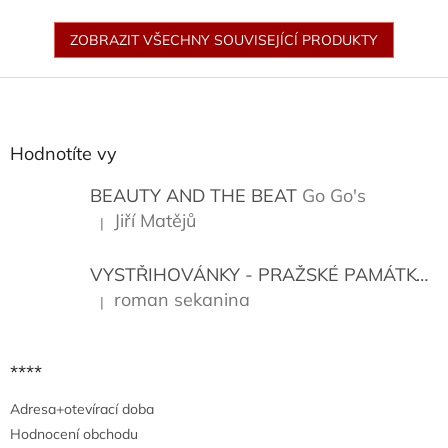
ZOBRAZIT VŠECHNY SOUVISEJÍCÍ PRODUKTY
Z
á
p
a
Hodnotíte vy
t
í
BEAUTY AND THE BEAT
Go Go's
Jiří Matějů
|
Hodnocení produktu je 5 z 5 hvězdiček.
VYSTŘIHOVÁNKY - PRAŽSKÉ PAMÁTKY
K
roman sekanina
|
Hodnocení produktu je 5 z 5 hvězdiček.
****
Adresa+otevírací doba
Hodnocení obchodu