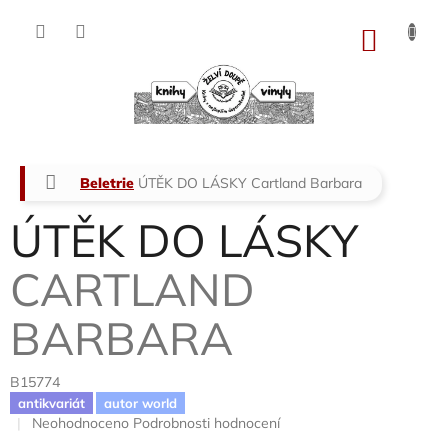
Přejít
na
NÁKU
obsah
KOŠÍK
Domů
Beletrie
ÚTĚK DO LÁSKY
Cartland Barbara
ÚTĚK DO LÁSKY
CARTLAND
BARBARA
B15774
antikvariát
autor world
Průměrné
Neohodnoceno
Podrobnosti hodnocení
hodnocení