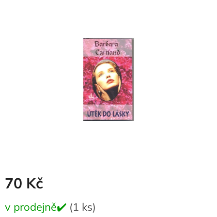
produktu
je
0,0
z
5
hvězdiček.
70 Kč
Měrná
v prodejně✔️
(1 ks)
cena: