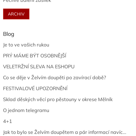
Pečlivé balení zásilek
ARCHIV
Blog
Je to ve vašich rukou
PRÝ MÁME BÝT OSOBNĚJŠÍ
VELETRŽNÍ SLEVA NA ESHOPU
Co se děje v Želvím doupěti po zavírací době?
FESTIVALOVÉ UPOZORNĚNÍ
Sklad děských věcí pro pěstouny v okrese Mělník
O jednom telegramu
4+1
Jak to bylo se Želvím doupětem a pár informací navíc...