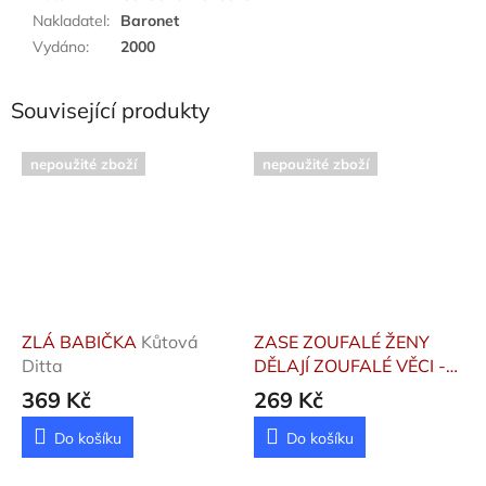
Nakladatel
:
Baronet
Vydáno
:
2000
Související produkty
nepoužité zboží
nepoužité zboží
ZLÁ BABIČKA
Kůtová
ZASE ZOUFALÉ ŽENY
Ditta
DĚLAJÍ ZOUFALÉ VĚCI -
FILMOVÉ VYDÁNÍ
369 Kč
269 Kč
Pawlowská Halina
Do košíku
Do košíku