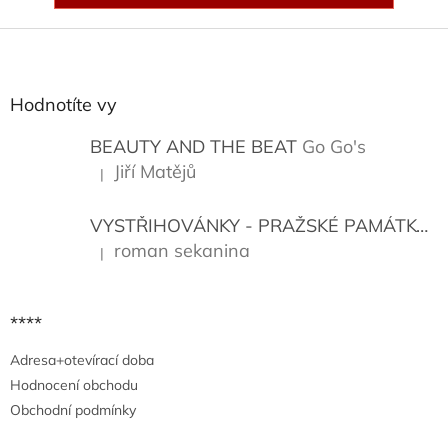
Z
á
p
a
Hodnotíte vy
t
í
BEAUTY AND THE BEAT
Go Go's
Jiří Matějů
|
Hodnocení produktu je 5 z 5 hvězdiček.
VYSTŘIHOVÁNKY - PRAŽSKÉ PAMÁTKY
K
roman sekanina
|
Hodnocení produktu je 5 z 5 hvězdiček.
****
Adresa+otevírací doba
Hodnocení obchodu
Obchodní podmínky