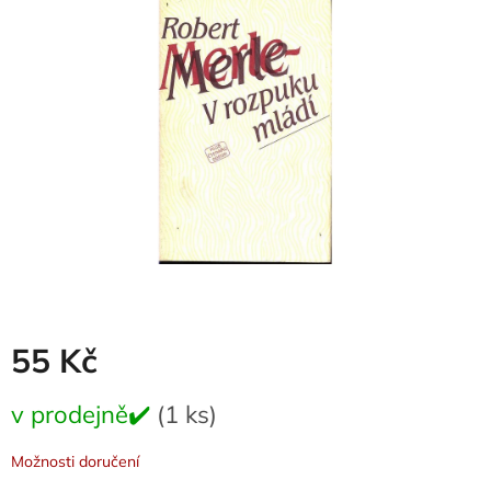
0,0
z
5
hvězdiček.
55 Kč
Měrná
v prodejně✔️
(1 ks)
cena:
Možnosti doručení