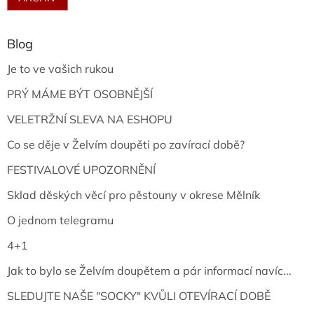
Blog
Je to ve vašich rukou
PRÝ MÁME BÝT OSOBNĚJŠÍ
VELETRŽNÍ SLEVA NA ESHOPU
Co se děje v Želvím doupěti po zavírací době?
FESTIVALOVÉ UPOZORNĚNÍ
Sklad děských věcí pro pěstouny v okrese Mělník
O jednom telegramu
4+1
Jak to bylo se Želvím doupětem a pár informací navíc...
SLEDUJTE NAŠE "SOCKY" KVŮLI OTEVÍRACÍ DOBĚ