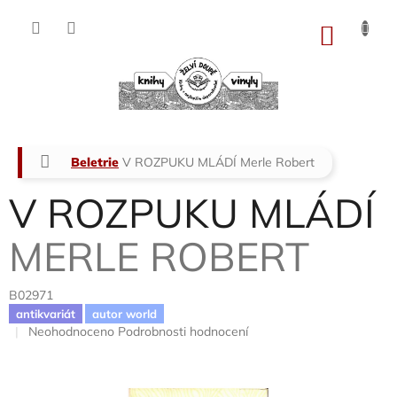
Přejít
na
NÁKU
obsah
KOŠÍK
Domů
Beletrie
V ROZPUKU MLÁDÍ
Merle Robert
V ROZPUKU MLÁDÍ
MERLE ROBERT
B02971
antikvariát
autor world
Průměrné
Neohodnoceno
Podrobnosti hodnocení
hodnocení
produktu
je