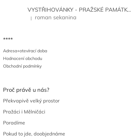
VYSTŘIHOVÁNKY - PRAŽSKÉ PAMÁTKY
K
roman sekanina
|
Hodnocení produktu je 5 z 5 hvězdiček.
****
Adresa+otevírací doba
Hodnocení obchodu
Obchodní podmínky
Proč právě u nás?
Překvapivě velký prostor
Pražáci i Mělničáci
Poradíme
Pokud to jde, doobjednáme