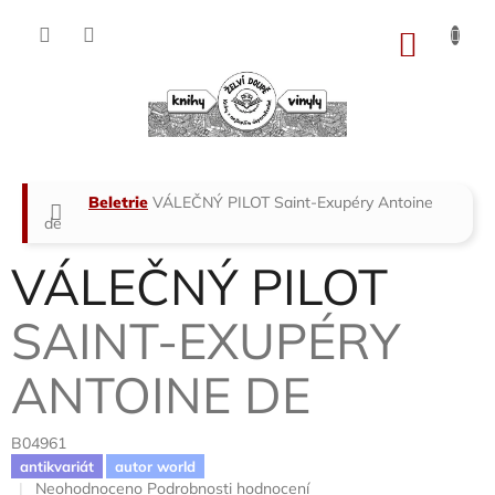
Přejít
na
NÁKU
obsah
KOŠÍK
Domů
Beletrie
VÁLEČNÝ PILOT
Saint-Exupéry Antoine
de
VÁLEČNÝ PILOT
SAINT-EXUPÉRY
ANTOINE DE
B04961
antikvariát
autor world
Průměrné
Neohodnoceno
Podrobnosti hodnocení