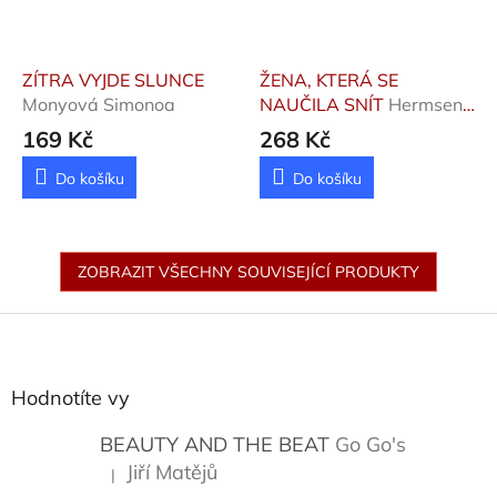
ZÍTRA VYJDE SLUNCE
ŽENA, KTERÁ SE
Monyová Simonoa
NAUČILA SNÍT
Hermsen
Julian
169 Kč
268 Kč
Do košíku
Do košíku
ZOBRAZIT VŠECHNY SOUVISEJÍCÍ PRODUKTY
Z
á
p
a
Hodnotíte vy
t
í
BEAUTY AND THE BEAT
Go Go's
Jiří Matějů
|
Hodnocení produktu je 5 z 5 hvězdiček.