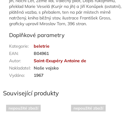
jih, Noční Let, Země lidí, Válečný pilot, Dopis rukojmímu,
překlad Marie Veselá (Kurýr na jih) a Jiří Konůpek (ostatní),
plátěná vazba, s přebalem, ten na pár místech mírně
natržený, kniha běžný stav, ilustrace František Gross,
graficky upravil Miroslav Torn, 396 stran.
Doplňkové parametry
Kategorie
:
beletrie
EAN
:
B04961
Autor
:
Saint-Exupéry Antoine de
Nakladatel
:
Naše vojsko
Vydáno
:
1967
Související produkty
nepoužité zboží
nepoužité zboží