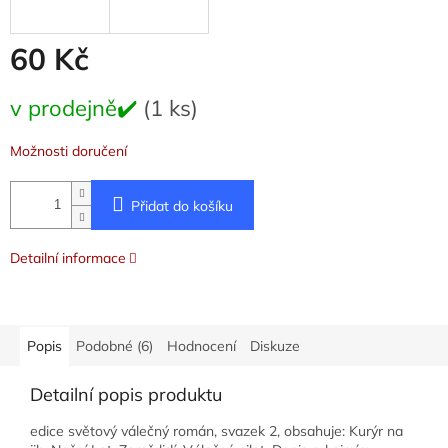
60 Kč
Měrná
v prodejně✔️
(1 ks)
cena:
Možnosti doručení
Přidat do košíku
Detailní informace
Popis
Podobné (6)
Hodnocení
Diskuze
Detailní popis produktu
edice světový válečný román, svazek 2, obsahuje: Kurýr na