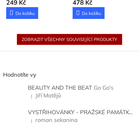
249 Kč
478 Kč
Do košíku
Do košíku
ZOBRAZIT VŠECHNY SOUVISEJÍCÍ PRODUKTY
Z
á
p
a
Hodnotíte vy
t
í
BEAUTY AND THE BEAT
Go Go's
Jiří Matějů
|
Hodnocení produktu je 5 z 5 hvězdiček.
VYSTŘIHOVÁNKY - PRAŽSKÉ PAMÁTKY
K
roman sekanina
|
Hodnocení produktu je 5 z 5 hvězdiček.