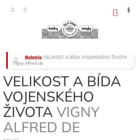
Přejít
na
NÁKU
obsah
KOŠÍK
Domů
Beletrie
VELIKOST A BÍDA VOJENSKÉHO ŽIVOTA
Vigny Alfred de
VELIKOST A BÍDA
VOJENSKÉHO
ŽIVOTA
VIGNY
ALFRED DE