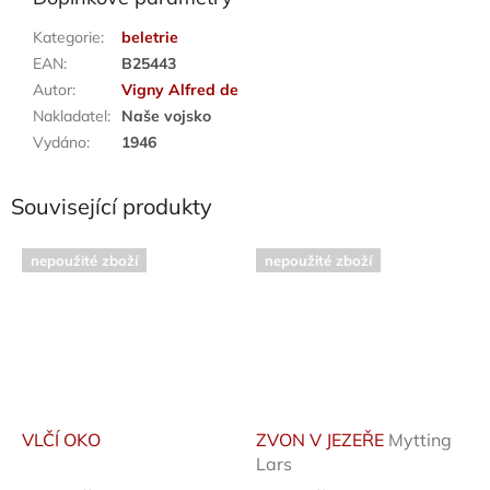
Kategorie
:
beletrie
EAN
:
B25443
Autor
:
Vigny Alfred de
Nakladatel
:
Naše vojsko
Vydáno
:
1946
Související produkty
nepoužité zboží
nepoužité zboží
VLČÍ OKO
ZVON V JEZEŘE
Mytting
Lars