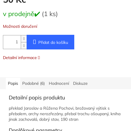
Měrná
v prodejně✔️
(1 ks)
cena:
Možnosti doručení
Přidat do košíku
Detailní informace
Popis
Podobné (6)
Hodnocení
Diskuze
Detailní popis produktu
překlad Jaroslav a Růžena Pochovi, brožovaný výtisk s
přebalem, archy nerozřezány, přebal trochu ošoupaný, kniha
jinak zachovalá, dobrý stav, 190 stran
Doplňkové parametry