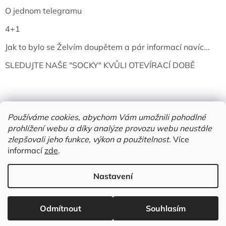
O jednom telegramu
4+1
Jak to bylo se Želvím doupětem a pár informací navíc...
SLEDUJTE NAŠE "SOCKY" KVŮLI OTEVÍRACÍ DOBĚ
Používáme cookies, abychom Vám umožnili pohodlné
prohlížení webu a díky analýze provozu webu neustále
zlepšovali jeho funkce, výkon a použitelnost.
Více
informací
zde
.
Vytvořil Shoptet
Nastavení
Copyright 2026
Želví doupě | knihy & vinyly | Mělník
. Všechna
Odmítnout
Souhlasím
práva vyhrazena.
Upravit nastavení cookies