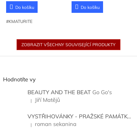
Do košíku
Do košíku
#KMATURITE
ZOBRAZIT VŠECHNY SOUVISEJÍCÍ PRODUKTY
Z
á
p
a
Hodnotíte vy
t
í
BEAUTY AND THE BEAT
Go Go's
Jiří Matějů
|
Hodnocení produktu je 5 z 5 hvězdiček.
VYSTŘIHOVÁNKY - PRAŽSKÉ PAMÁTKY
K
roman sekanina
|
Hodnocení produktu je 5 z 5 hvězdiček.