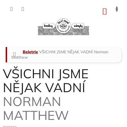
Přejít
na
NÁKU
obsah
KOŠÍK
Domů
Beletrie
VŠICHNI JSME NĚJAK VADNÍ
Norman
Matthew
VŠICHNI JSME
NĚJAK VADNÍ
NORMAN
MATTHEW