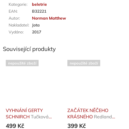
Kategorie
:
beletrie
EAN
:
B32221
Autor
:
Norman Matthew
Nakladatel
:
Jota
Vydáno
:
2017
Související produkty
nepoužité zboží
nepoužité zboží
VYHNÁNÍ GERTY
ZAČÁTEK NĚČEHO
SCHNIRCH
Tučková
KRÁSNÉHO
Redland
Kateřina
Jessica
499 Kč
399 Kč