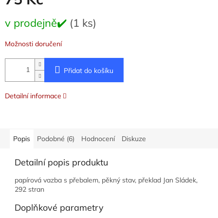
Měrná
v prodejně✔️
(1 ks)
cena:
Možnosti doručení
Přidat do košíku
Detailní informace
Popis
Podobné (6)
Hodnocení
Diskuze
Detailní popis produktu
papírová vazba s přebalem, pěkný stav, překlad Jan Sládek,
292 stran
Doplňkové parametry