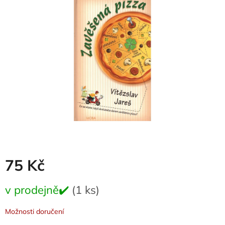
0,0
z
5
hvězdiček.
75 Kč
Měrná
v prodejně✔️
(1 ks)
cena:
Možnosti doručení