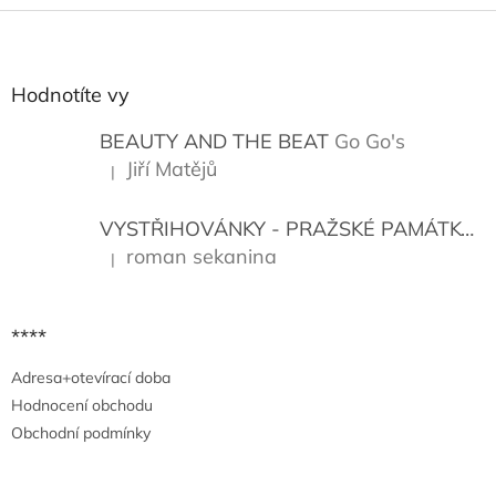
Z
á
p
a
Hodnotíte vy
t
í
BEAUTY AND THE BEAT
Go Go's
Jiří Matějů
|
Hodnocení produktu je 5 z 5 hvězdiček.
VYSTŘIHOVÁNKY - PRAŽSKÉ PAMÁTKY
K
roman sekanina
|
Hodnocení produktu je 5 z 5 hvězdiček.
****
Adresa+otevírací doba
Hodnocení obchodu
Obchodní podmínky