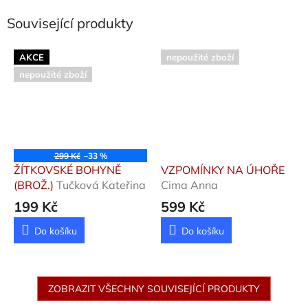
Související produkty
AKCE
nepoužité zboží
nepoužité zboží
299 Kč
–33 %
ŽÍTKOVSKÉ BOHYNĚ
VZPOMÍNKY NA ÚHOŘE
(BROŽ.)
Tučková Kateřina
Cima Anna
199 Kč
599 Kč
Do košíku
Do košíku
ZOBRAZIT VŠECHNY SOUVISEJÍCÍ PRODUKTY