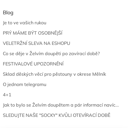
Blog
Je to ve vašich rukou
PRÝ MÁME BÝT OSOBNĚJŠÍ
VELETRŽNÍ SLEVA NA ESHOPU
Co se děje v Želvím doupěti po zavírací době?
FESTIVALOVÉ UPOZORNĚNÍ
Sklad děských věcí pro pěstouny v okrese Mělník
O jednom telegramu
4+1
Jak to bylo se Želvím doupětem a pár informací navíc...
SLEDUJTE NAŠE "SOCKY" KVŮLI OTEVÍRACÍ DOBĚ