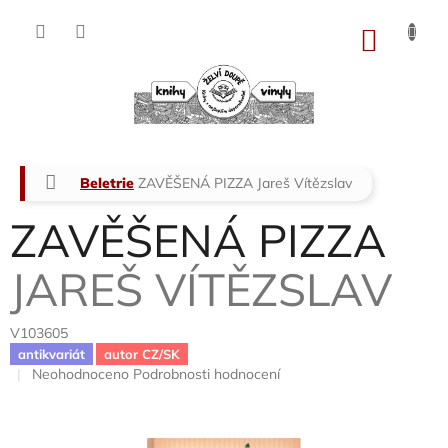
Přejít
na
NÁKU
obsah
KOŠÍK
Domů
Beletrie
ZAVĚŠENÁ PIZZA
Jareš Vítězslav
ZAVĚŠENÁ PIZZA
JAREŠ VÍTĚZSLAV
V103605
antikvariát
autor CZ/SK
Průměrné
Neohodnoceno
Podrobnosti hodnocení
hodnocení
produktu
je