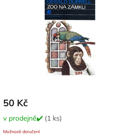
0,0
z
5
hvězdiček.
50 Kč
Měrná
v prodejně✔️
(1 ks)
cena:
Možnosti doručení