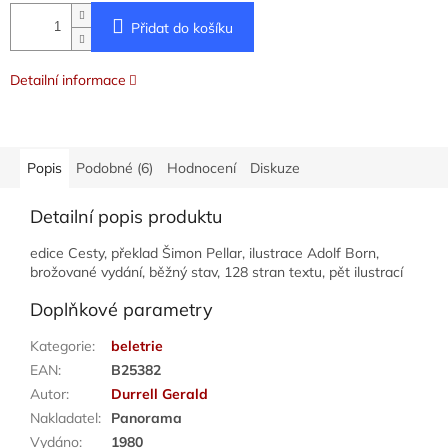
Přidat do košíku
Detailní informace
Popis
Podobné (6)
Hodnocení
Diskuze
Detailní popis produktu
edice Cesty, překlad Šimon Pellar, ilustrace Adolf Born,
brožované vydání, běžný stav, 128 stran textu, pět ilustrací
Doplňkové parametry
Kategorie
:
beletrie
EAN
:
B25382
Autor
:
Durrell Gerald
Nakladatel
:
Panorama
Vydáno
:
1980