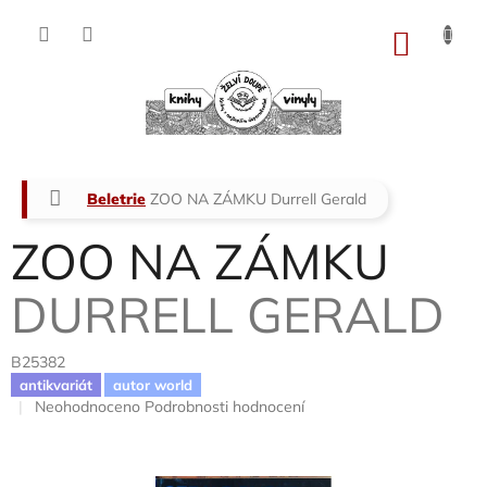
Přejít
na
NÁKU
obsah
KOŠÍK
Domů
Beletrie
ZOO NA ZÁMKU
Durrell Gerald
ZOO NA ZÁMKU
DURRELL GERALD
B25382
antikvariát
autor world
Průměrné
Neohodnoceno
Podrobnosti hodnocení
hodnocení
produktu
je