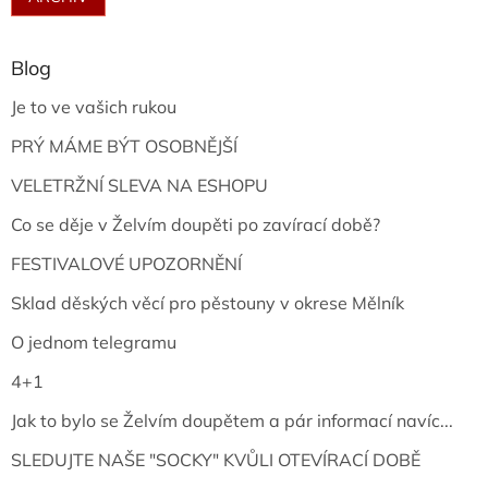
Blog
Je to ve vašich rukou
PRÝ MÁME BÝT OSOBNĚJŠÍ
VELETRŽNÍ SLEVA NA ESHOPU
Co se děje v Želvím doupěti po zavírací době?
FESTIVALOVÉ UPOZORNĚNÍ
Sklad děských věcí pro pěstouny v okrese Mělník
O jednom telegramu
4+1
Jak to bylo se Želvím doupětem a pár informací navíc...
SLEDUJTE NAŠE "SOCKY" KVŮLI OTEVÍRACÍ DOBĚ