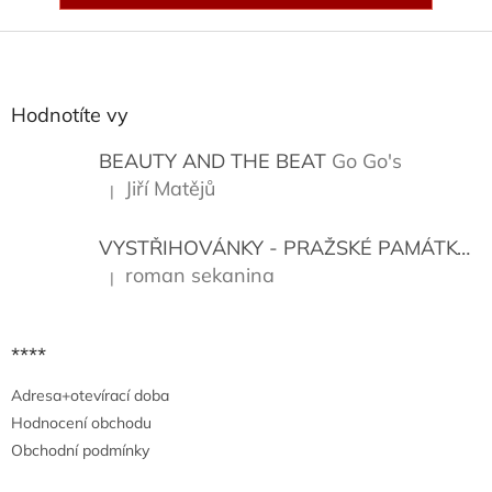
Z
á
p
a
Hodnotíte vy
t
í
BEAUTY AND THE BEAT
Go Go's
Jiří Matějů
|
Hodnocení produktu je 5 z 5 hvězdiček.
VYSTŘIHOVÁNKY - PRAŽSKÉ PAMÁTKY
K
roman sekanina
|
Hodnocení produktu je 5 z 5 hvězdiček.
****
Adresa+otevírací doba
Hodnocení obchodu
Obchodní podmínky