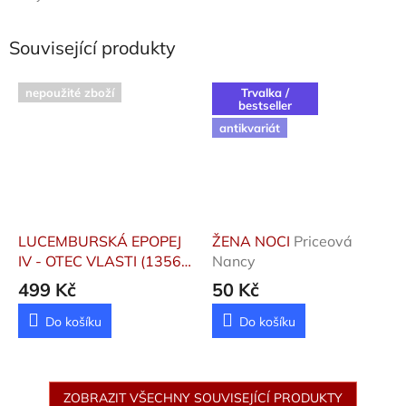
Související produkty
nepoužité zboží
Trvalka /
bestseller
antikvariát
LUCEMBURSKÁ EPOPEJ
ŽENA NOCI
Priceová
IV - OTEC VLASTI (1356-
Nancy
1378)
Vodruška Vlastimil
499 Kč
50 Kč
Do košíku
Do košíku
ZOBRAZIT VŠECHNY SOUVISEJÍCÍ PRODUKTY