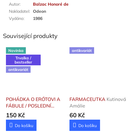
Autor
:
Balzac Honoré de
Nakladatel
:
Odeon
Vydáno
:
1986
Související produkty
Novinka
antikvariát
Trvalka /
bestseller
antikvariát
POHÁDKA O ERÓTOVI A
FARMACEUTKA
Kutinová
FÁBULE / POSLEDNÍ
Amálie
PROSLOV
Novalis /
150 Kč
60 Kč
Steiner Rudolf
Do košíku
Do košíku