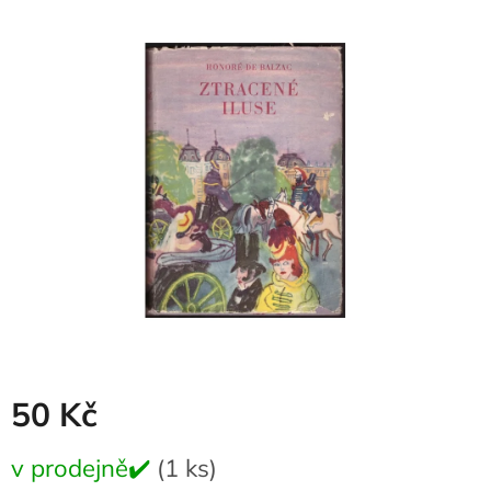
produktu
je
0,0
z
5
hvězdiček.
50 Kč
Měrná
v prodejně✔️
(1 ks)
cena: