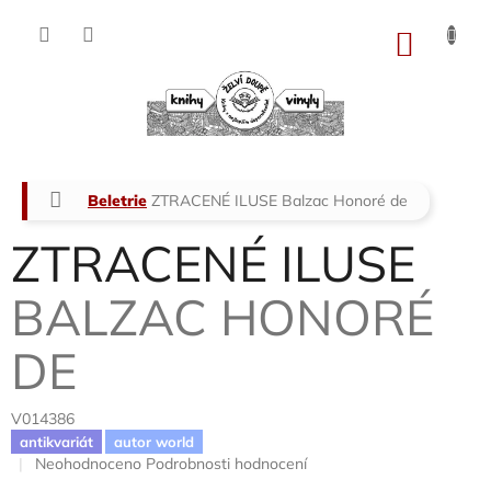
Přejít
na
NÁKU
obsah
KOŠÍK
Domů
Beletrie
ZTRACENÉ ILUSE
Balzac Honoré de
ZTRACENÉ ILUSE
BALZAC HONORÉ
DE
V014386
antikvariát
autor world
Průměrné
Neohodnoceno
Podrobnosti hodnocení
hodnocení