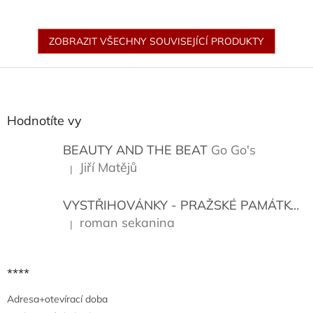
ZOBRAZIT VŠECHNY SOUVISEJÍCÍ PRODUKTY
Z
á
p
a
Hodnotíte vy
t
í
BEAUTY AND THE BEAT
Go Go's
Jiří Matějů
|
Hodnocení produktu je 5 z 5 hvězdiček.
VYSTŘIHOVÁNKY - PRAŽSKÉ PAMÁTKY
K
roman sekanina
|
Hodnocení produktu je 5 z 5 hvězdiček.
****
Adresa+otevírací doba