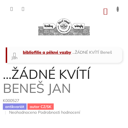
Přejít
na
NÁKU
obsah
KOŠÍK
Domů
bibliofilie a pěkné vazby
...ŽÁDNÉ KVÍTÍ
Beneš
Jan
...ŽÁDNÉ KVÍTÍ
BENEŠ JAN
K000527
antikvariát
autor CZ/SK
Průměrné
Neohodnoceno
Podrobnosti hodnocení
hodnocení
produktu