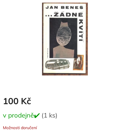
je
0,0
z
5
hvězdiček.
100 Kč
Měrná
v prodejně✔️
(1 ks)
cena:
Možnosti doručení