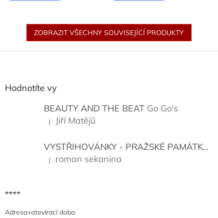
ZOBRAZIT VŠECHNY SOUVISEJÍCÍ PRODUKTY
Z
á
p
a
Hodnotíte vy
t
í
BEAUTY AND THE BEAT
Go Go's
Jiří Matějů
|
Hodnocení produktu je 5 z 5 hvězdiček.
VYSTŘIHOVÁNKY - PRAŽSKÉ PAMÁTKY
K
roman sekanina
|
Hodnocení produktu je 5 z 5 hvězdiček.
****
Adresa+otevírací doba