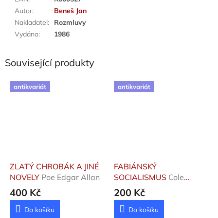
Autor
:
Beneš Jan
Nakladatel
:
Rozmluvy
Vydáno
:
1986
Související produkty
antikvariát
antikvariát
ZLATÝ CHROBÁK A JINÉ
FABIÁNSKÝ
NOVELY
Poe Edgar Allan
SOCIALISMUS
Cole
G.D.H.
400 Kč
200 Kč
Do košíku
Do košíku