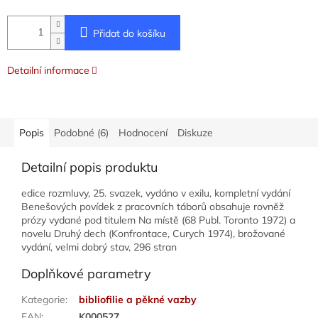
Přidat do košíku
Detailní informace
Popis
Podobné (6)
Hodnocení
Diskuze
Detailní popis produktu
edice rozmluvy, 25. svazek, vydáno v exilu, kompletní vydání
Benešových povídek z pracovních táborů obsahuje rovněž
prózy vydané pod titulem Na místě (68 Publ. Toronto 1972) a
novelu Druhý dech (Konfrontace, Curych 1974), brožované
vydání, velmi dobrý stav, 296 stran
Doplňkové parametry
Kategorie
:
bibliofilie a pěkné vazby
EAN
:
K000527