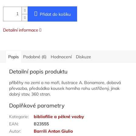
Přidat do košíku
Detailní informace
Popis
Podobné (6)
Hodnocení
Diskuze
Detailní popis produktu
příběhy na zemi a na moři, ilustrace A. Bonamore, dobová
převazba, předsádka kousek horního rohu ustřižený, jinak
dobrý stav, 360 stran.
Doplňkové parametry
Kategorie
:
bibliofilie a pěkné vazby
EAN
:
B23555
Autor
:
Barrili Anton Giulio