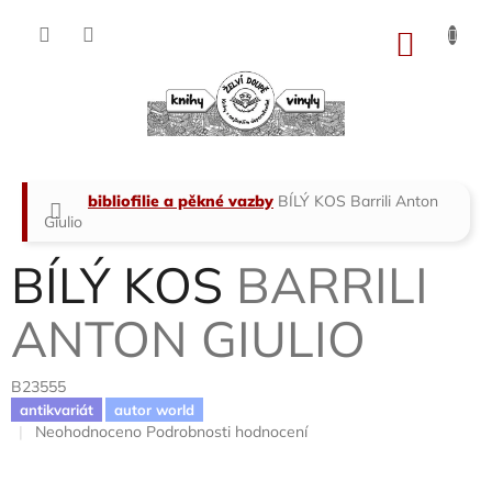
Přejít
na
NÁKU
obsah
KOŠÍK
Domů
bibliofilie a pěkné vazby
BÍLÝ KOS
Barrili Anton
Giulio
BÍLÝ KOS
BARRILI
ANTON GIULIO
B23555
antikvariát
autor world
Průměrné
Neohodnoceno
Podrobnosti hodnocení
hodnocení
produktu