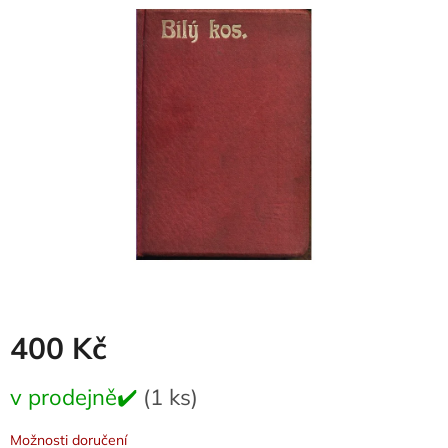
je
0,0
z
5
hvězdiček.
400 Kč
Měrná
v prodejně✔️
(1 ks)
cena:
Možnosti doručení