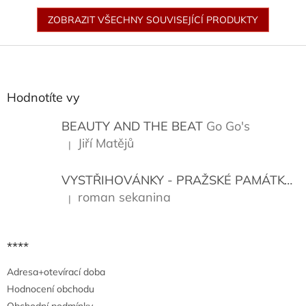
ZOBRAZIT VŠECHNY SOUVISEJÍCÍ PRODUKTY
Z
á
p
a
Hodnotíte vy
t
í
BEAUTY AND THE BEAT
Go Go's
Jiří Matějů
|
Hodnocení produktu je 5 z 5 hvězdiček.
VYSTŘIHOVÁNKY - PRAŽSKÉ PAMÁTKY
K
roman sekanina
|
Hodnocení produktu je 5 z 5 hvězdiček.
****
Adresa+otevírací doba
Hodnocení obchodu