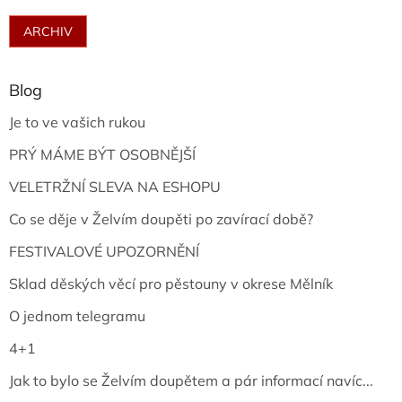
ARCHIV
Blog
Je to ve vašich rukou
PRÝ MÁME BÝT OSOBNĚJŠÍ
VELETRŽNÍ SLEVA NA ESHOPU
Co se děje v Želvím doupěti po zavírací době?
FESTIVALOVÉ UPOZORNĚNÍ
Sklad děských věcí pro pěstouny v okrese Mělník
O jednom telegramu
4+1
Jak to bylo se Želvím doupětem a pár informací navíc...