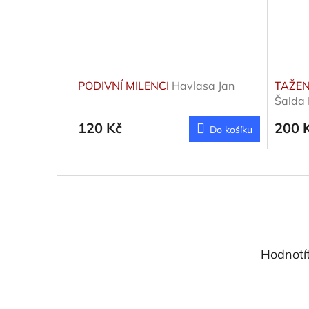
PODIVNÍ MILENCI
Havlasa Jan
TAŽEN
Šalda 
120 Kč
200 
Do košíku
Z
á
p
a
t
Hodnotí
í