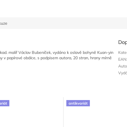
kuze
Dop
 akad. malíř Václav Bubeníček, vydáno k oslavě bohyně Kuan-yin
Kate
hy v papírové obálce, s podpisem autora, 20 stran, hrany mírně
EAN
Auto
Vyd
ariát
antikvariát