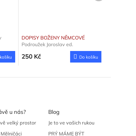
v
DOPISY BOŽENY NĚMCOVÉ
Podroužek Jaroslav ed.
250 Kč
košíku
Do košíku
ávě u nás?
Blog
vě velký prostor
Je to ve vašich rukou
 Mělničáci
PRÝ MÁME BÝT