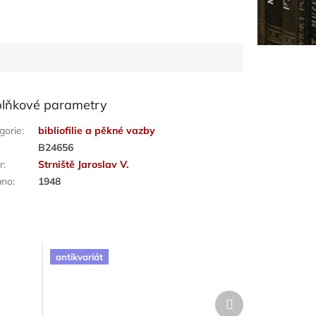
lňkové parametry
gorie
:
bibliofilie a pěkné vazby
:
B24656
r
:
Strniště Jaroslav V.
áno
:
1948
antikvariát
Další
produkt