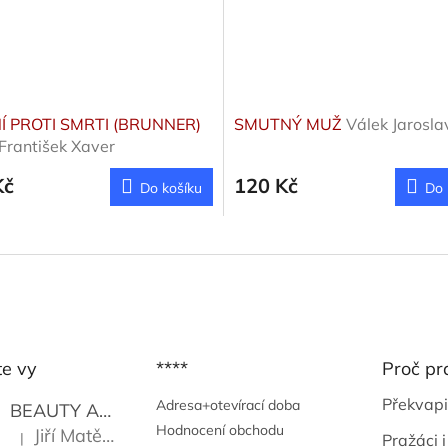
Í PROTI SMRTI (BRUNNER)
SMUTNÝ MUŽ
Válek Jarosla
František Xaver
Kč
120 Kč
Do košíku
Do 
te vy
****
Proč pr
Překvapi
Adresa+otevírací doba
BEAUTY AND THE BEAT
Go Go's
Hodnocení obchodu
Jiří Matějů
|
Pražáci i
Hodnocení produktu je 5 z 5 hvězdiček.