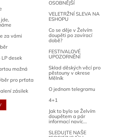
OSOBNĚJŠÍ
e
osef
VELETRŽNÍ SLEVA NA
ESHOPU
jde,
náme
Co se děje v Želvím
doupěti po zavírací
e za vámi
době?
běr
FESTIVALOVÉ
UPOZORNĚNÍ
o LP desek
Sklad děských věcí pro
artou možná
pěstouny v okrese
Mělník
ýběr pro prťata
O jednom telegramu
alení zásilek
4+1
V
Jak to bylo se Želvím
doupětem a pár
informací navíc...
SLEDUJTE NAŠE