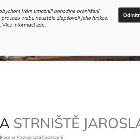
ADRESA+OTEVÍRACÍ DOBA
HODNOCENÍ OBCHODU
OBC
abychom Vám umožnili pohodlné prohlížení
Odmít
HLEDAT
 provozu webu neustále zlepšovali jeho funkce,
.
Více informací
zde
.
estsellery
Gramodesky
Detektivky
Knihy o Mělníku a 
VA
STRNIŠTĚ JAROSLA
né
dnoceno
Podrobnosti hodnocení