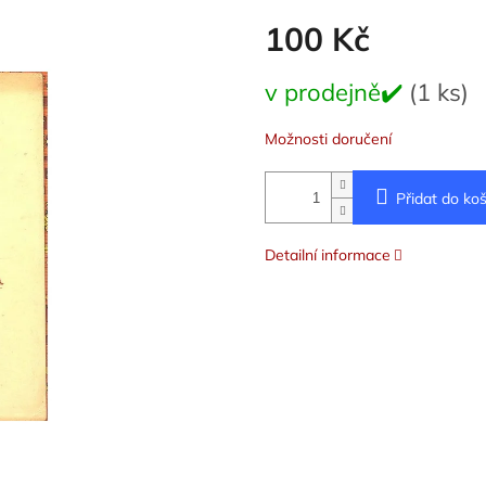
ení
100 Kč
tu
Měrná
v prodejně✔️
(1 ks)
cena:
ek.
Možnosti doručení
Přidat do koš
Detailní informace