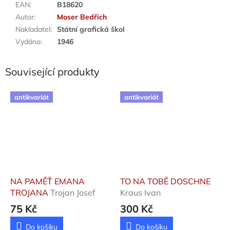
EAN
:
B18620
Autor
:
Moser Bedřich
Nakladatel
:
Státní grafická škol
Vydáno
:
1946
Související produkty
antikvariát
antikvariát
NA PAMĚŤ EMANA
TO NA TOBĚ DOSCHNE
TROJANA
Trojan Josef
Kraus Ivan
75 Kč
300 Kč
Do košíku
Do košíku