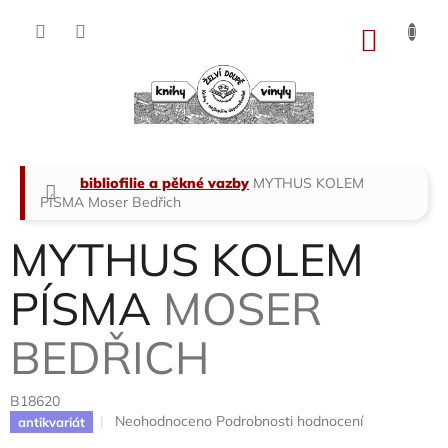
Přejít
na
NÁKU
obsah
KOŠÍK
Domů
bibliofilie a pěkné vazby
MYTHUS KOLEM
PÍSMA
Moser Bedřich
MYTHUS KOLEM
PÍSMA
MOSER
BEDŘICH
B18620
Průměrné
Neohodnoceno
Podrobnosti hodnocení
antikvariát
hodnocení