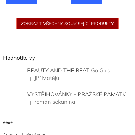
ZOBRAZIT VŠECHNY SOUVISEJÍCÍ PRODUKTY
Z
á
p
a
Hodnotíte vy
t
í
BEAUTY AND THE BEAT
Go Go's
Jiří Matějů
|
Hodnocení produktu je 5 z 5 hvězdiček.
VYSTŘIHOVÁNKY - PRAŽSKÉ PAMÁTKY
K
roman sekanina
|
Hodnocení produktu je 5 z 5 hvězdiček.
****
Adresa+otevírací doba