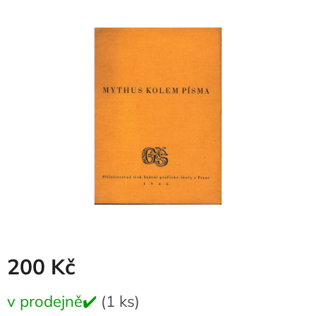
produktu
je
0,0
z
5
hvězdiček.
200 Kč
Měrná
v prodejně✔️
(1 ks)
cena: