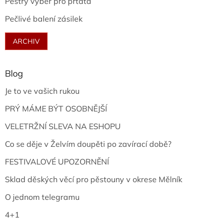
Pestrý výběr pro prťata
Pečlivé balení zásilek
ARCHIV
Blog
Je to ve vašich rukou
PRÝ MÁME BÝT OSOBNĚJŠÍ
VELETRŽNÍ SLEVA NA ESHOPU
Co se děje v Želvím doupěti po zavírací době?
FESTIVALOVÉ UPOZORNĚNÍ
Sklad děských věcí pro pěstouny v okrese Mělník
O jednom telegramu
4+1