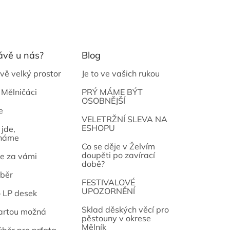
ávě u nás?
Blog
vě velký prostor
Je to ve vašich rukou
 Mělničáci
PRÝ MÁME BÝT
OSOBNĚJŠÍ
e
osef
VELETRŽNÍ SLEVA NA
ESHOPU
jde,
náme
Co se děje v Želvím
doupěti po zavírací
e za vámi
době?
běr
FESTIVALOVÉ
UPOZORNĚNÍ
o LP desek
Sklad děských věcí pro
artou možná
pěstouny v okrese
Mělník