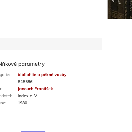
lňkové parametry
gorie
:
bibliofilie a pěkné vazby
:
B15586
r
:
Janouch František
adatel
:
Index e. V.
áno
:
1980