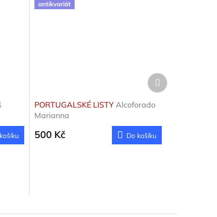
antikvariát
Další
produkt
š
PORTUGALSKÉ LISTY
Alcoforado
Marianna
500 Kč
košíku
Do košíku