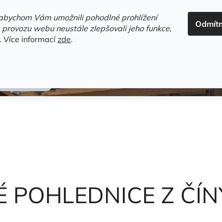
ADRESA+OTEVÍRACÍ DOBA
HODNOCENÍ OBCHODU
OBC
abychom Vám umožnili pohodlné prohlížení
Odmít
HLEDAT
 provozu webu neustále zlepšovali jeho funkce,
.
Více informací
zde
.
estsellery
Gramodesky
Detektivky
Knihy o Mělníku a 
 František
 POHLEDNICE Z ČÍ