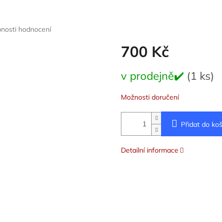
nosti hodnocení
700 Kč
Měrná
v prodejně✔️
(1 ks)
cena:
Možnosti doručení
Přidat do koš
Detailní informace