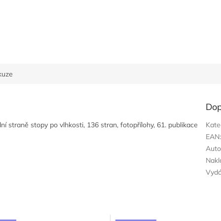
kuze
Dop
í straně stopy po vlhkosti, 136 stran, fotopřílohy, 61. publikace
Kate
EAN
Auto
Nakl
Vyd