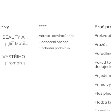
te vy
****
Proč pr
Překvapi
Adresa+otevírací doba
BEAUTY AND THE BEAT
Go Go's
Hodnocení obchodu
Jiří Matějů
|
Pražáci i
Hodnocení produktu je 5 z 5 hvězdiček.
Obchodní podmínky
Poradím
VYSTŘIHOVÁNKY - PRAŽSKÉ PAMÁTKY
Kropáček J
Pokud to 
roman sekanina
|
Hodnocení produktu je 5 z 5 hvězdiček.
doobjed
Přijedem
Prima vý
Plus pln
Platba k