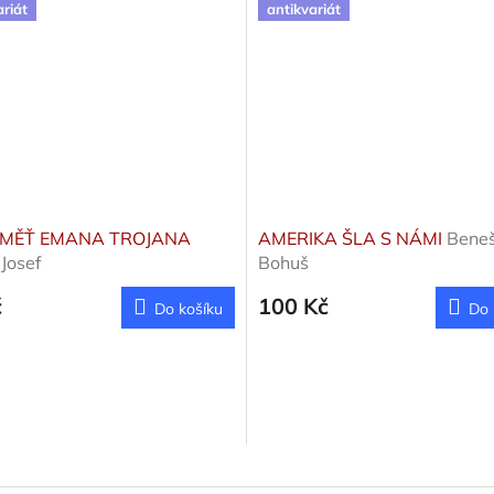
ariát
antikvariát
AMĚŤ EMANA TROJANA
AMERIKA ŠLA S NÁMI
Bene
 Josef
Bohuš
č
100 Kč
Do košíku
Do 