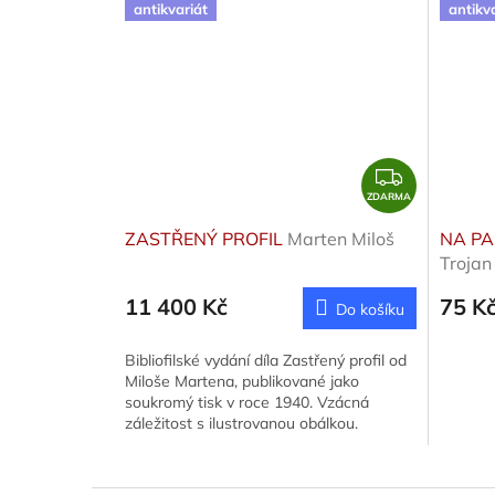
antikvariát
antikv
Z
D
ZDARMA
A
ZASTŘENÝ PROFIL
Marten Miloš
NA P
R
Trojan
M
11 400 Kč
75 K
A
Do košíku
Bibliofilské vydání díla Zastřený profil od
Miloše Martena, publikované jako
soukromý tisk v roce 1940. Vzácná
záležitost s ilustrovanou obálkou.