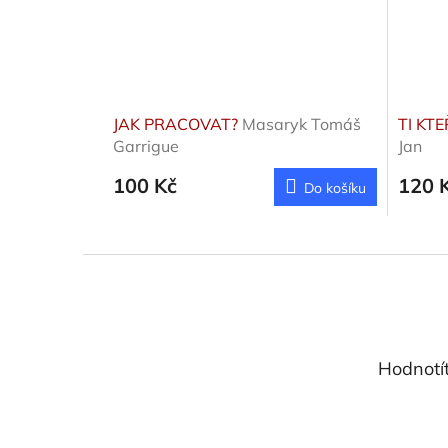
JAK PRACOVAT?
Masaryk Tomáš
TI KTE
Garrigue
Jan
100 Kč
120 
Do košíku
Z
á
p
a
t
Hodnotí
í