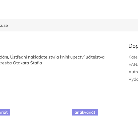
kuze
Dop
dání, Ústřední nakladatelství a knihkupectví učitelstva
Kate
 kresba Otakara Štáfla
EAN
Auto
Vyd
ariát
antikvariát