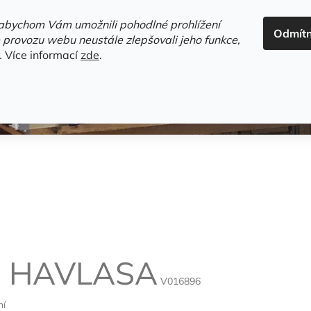
ADRESA+OTEVÍRACÍ DOBA
HODNOCENÍ OBCHODU
OBC
abychom Vám umožnili pohodlné prohlížení
Odmít
HLEDAT
 provozu webu neustále zlepšovali jeho funkce,
.
Více informací
zde
.
estsellery
Gramodesky
Detektivky
Knihy o Mělníku a 
R
HAVLASA
V016896
ní