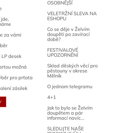
OSOBNĚJŠÍ
e
osef
VELETRŽNÍ SLEVA NA
ESHOPU
jde,
náme
Co se děje v Želvím
doupěti po zavírací
e za vámi
době?
běr
FESTIVALOVÉ
UPOZORNĚNÍ
o LP desek
Sklad děských věcí pro
artou možná
pěstouny v okrese
Mělník
ýběr pro prťata
O jednom telegramu
alení zásilek
4+1
V
Jak to bylo se Želvím
doupětem a pár
informací navíc...
SLEDUJTE NAŠE