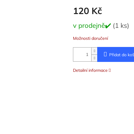
120 Kč
Měrná
v prodejně✔️
(1 ks)
cena:
Možnosti doručení
Přidat do koš
Detailní informace