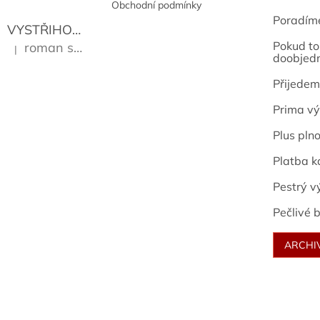
Obchodní podmínky
Poradím
VYSTŘIHOVÁNKY - PRAŽSKÉ PAMÁTKY
Kropáček J
Pokud to 
roman sekanina
|
Hodnocení produktu je 5 z 5 hvězdiček.
doobjed
Přijedem
Prima vý
Plus pln
Platba k
Pestrý v
Pečlivé b
ARCHI