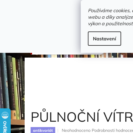
Přejít
objednavka@zelvi-doupe.cz
na
Používáme cookies, 
obsah
webu a díky analýze
Domů
výkon a použitelnost
Adresa+otevírací doba
Novinky
Trvalky a b
bibliofilie a pěkné vazby
Nastavení
PŮLNOČNÍ VÍTR
Havlasa
PŮLNOČNÍ VÍT
Průměrné
Neohodnoceno
Podrobnosti hodnoce
antikvariát