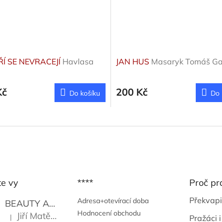
ŘÍ SE NEVRACEJÍ
Havlasa
JAN HUS
Masaryk Tomáš Ga
Kč
200 Kč
Do košíku
Do 
te vy
****
Proč pr
Překvapi
Adresa+otevírací doba
BEAUTY AND THE BEAT
Go Go's
Hodnocení obchodu
Jiří Matějů
|
Pražáci i
Hodnocení produktu je 5 z 5 hvězdiček.