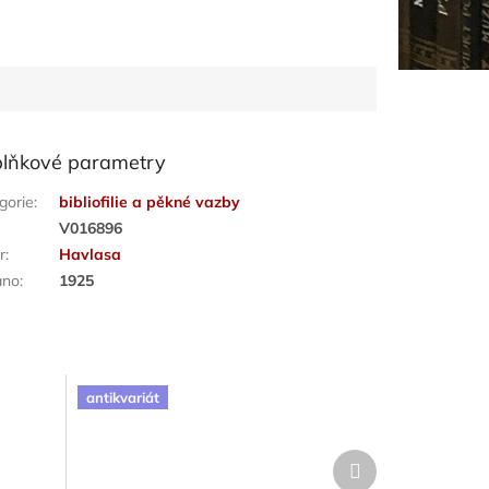
lňkové parametry
gorie
:
bibliofilie a pěkné vazby
:
V016896
r
:
Havlasa
áno
:
1925
antikvariát
Další
produkt