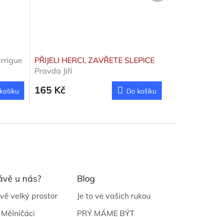
rrigue
PŘIJELI HERCI, ZAVŘETE SLEPICE
Pravda Jiří
165 Kč
košíku
Do košíku
ávě u nás?
Blog
vě velký prostor
Je to ve vašich rukou
 Mělničáci
PRÝ MÁME BÝT