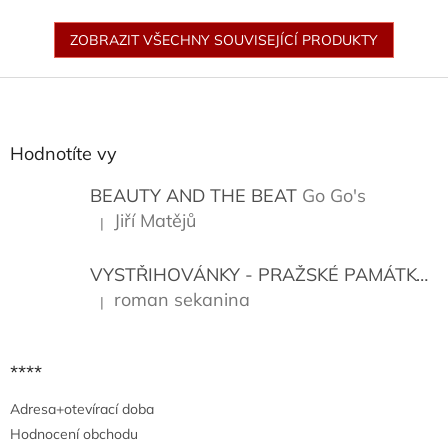
ZOBRAZIT VŠECHNY SOUVISEJÍCÍ PRODUKTY
Z
á
p
a
Hodnotíte vy
t
í
BEAUTY AND THE BEAT
Go Go's
Jiří Matějů
|
Hodnocení produktu je 5 z 5 hvězdiček.
VYSTŘIHOVÁNKY - PRAŽSKÉ PAMÁTKY
K
roman sekanina
|
Hodnocení produktu je 5 z 5 hvězdiček.
****
Adresa+otevírací doba
Hodnocení obchodu