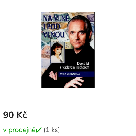
produktu
je
0,0
z
5
hvězdiček.
90 Kč
Měrná
v prodejně✔️
(1 ks)
cena: