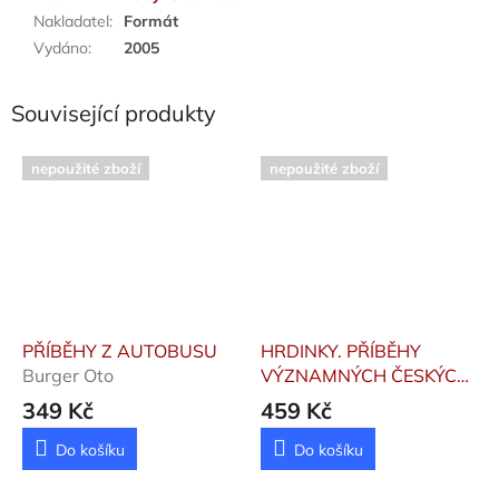
Nakladatel
:
Formát
Vydáno
:
2005
Související produkty
nepoužité zboží
nepoužité zboží
PŘÍBĚHY Z AUTOBUSU
HRDINKY. PŘÍBĚHY
Burger Oto
VÝZNAMNÝCH ČESKÝCH
ŽEN
Tučková Kateřina,
349 Kč
459 Kč
Fučíková Renáta, kole
Do košíku
Do košíku