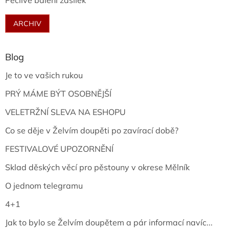
Pečlivé balení zásilek
ARCHIV
Blog
Je to ve vašich rukou
PRÝ MÁME BÝT OSOBNĚJŠÍ
VELETRŽNÍ SLEVA NA ESHOPU
Co se děje v Želvím doupěti po zavírací době?
FESTIVALOVÉ UPOZORNĚNÍ
Sklad děských věcí pro pěstouny v okrese Mělník
O jednom telegramu
4+1
Jak to bylo se Želvím doupětem a pár informací navíc...