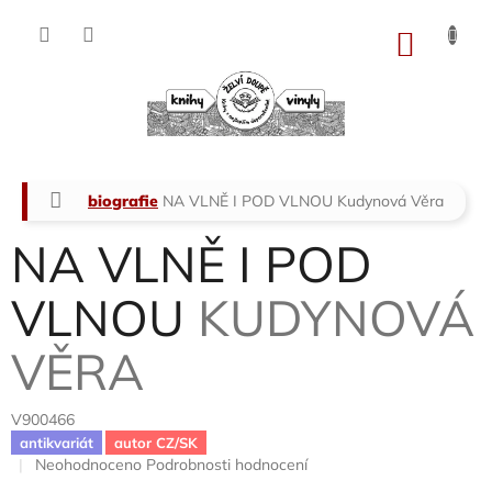
Přejít
na
NÁKU
obsah
KOŠÍK
Domů
biografie
NA VLNĚ I POD VLNOU
Kudynová Věra
NA VLNĚ I POD
VLNOU
KUDYNOVÁ
VĚRA
V900466
antikvariát
autor CZ/SK
Průměrné
Neohodnoceno
Podrobnosti hodnocení
hodnocení